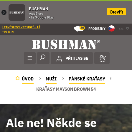
BUSHMAN
Otevřít
×
AppSisto
- In Google Play
LETNÍ SLEVY VRCHOLÍ – AŽ
30
PRODEJNY
CS
-70 %!☀️
PŘIHLAS SE
ÚVOD
MUŽI
PÁNSKÉ KRAŤASY
KRAŤASY MAYSON BROWN 54
Ale ne! Někde se