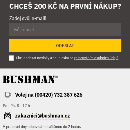
CHCEŠ 200 KČ NA PRVNÍ NÁKUP?
Zadej svůj e-mail!
ODESLAT
Chci odebírat novinky a souhlasím se
zpracováním osobních údajů
.
Volej na (00420) 732 387 626
Po - Pá: 8 - 17 h
zakaznici@bushman.cz
V pracovní dny odpovídáme většinou do 2 hodin.