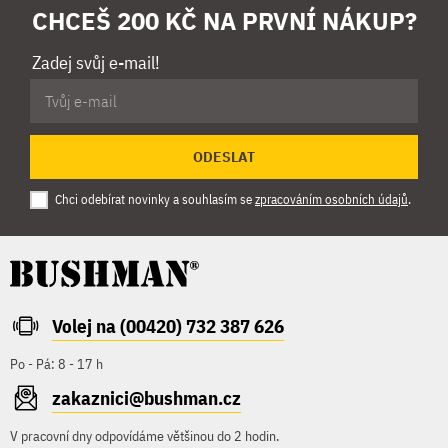
CHCEŠ 200 KČ NA PRVNÍ NÁKUP?
Zadej svůj e-mail!
ODESLAT
Chci odebírat novinky a souhlasím se
zpracováním osobních údajů
.
Volej na (00420) 732 387 626
Po - Pá: 8 - 17 h
zakaznici@bushman.cz
V pracovní dny odpovídáme většinou do 2 hodin.