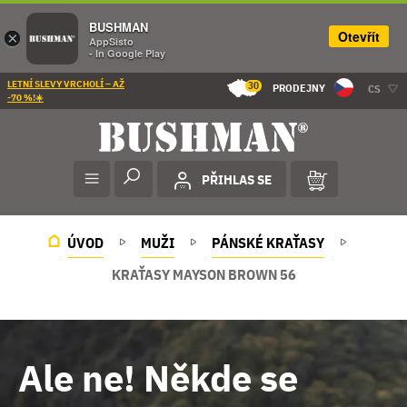
BUSHMAN
Otevřít
×
AppSisto
- In Google Play
LETNÍ SLEVY VRCHOLÍ – AŽ
30
PRODEJNY
CS
-70 %!☀️
PŘIHLAS SE
ÚVOD
MUŽI
PÁNSKÉ KRAŤASY
KRAŤASY MAYSON BROWN 56
Ale ne! Někde se