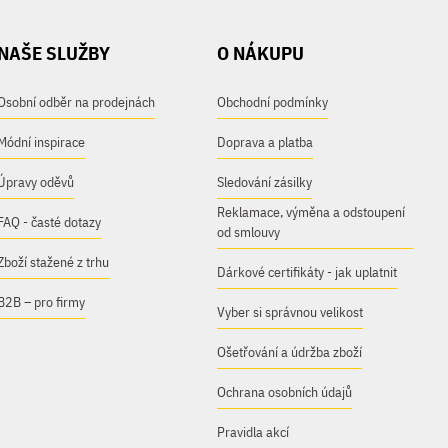
NAŠE SLUŽBY
O NÁKUPU
Osobní odběr na prodejnách
Obchodní podmínky
Módní inspirace
Doprava a platba
Úpravy oděvů
Sledování zásilky
Reklamace, výměna a odstoupení
FAQ - časté dotazy
od smlouvy
Zboží stažené z trhu
Dárkové certifikáty - jak uplatnit
B2B – pro firmy
Vyber si správnou velikost
Ošetřování a údržba zboží
Ochrana osobních údajů
Pravidla akcí