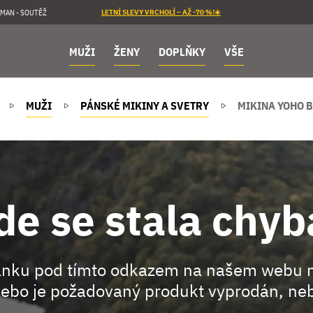
MAN - SOUTĚŽ
LETNÍ SLEVY VRCHOLÍ – AŽ -70 %!☀️
MUŽI
ŽENY
DOPLŇKY
VŠE
MUŽI
PÁNSKÉ MIKINY A SVETRY
MIKINA YOHO 
de se stala chyb
ránku pod tímto odkazem na našem webu 
ebo je požadovaný produkt vyprodán, neb