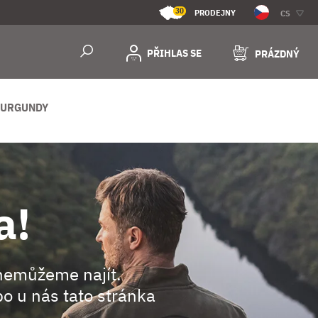
30
PRODEJNY
CS
PŘIHLAS SE
PRÁZDNÝ
BURGUNDY
a!
nemůžeme najít.
o u nás tato stránka