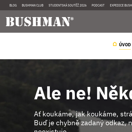
BLOG
BUSHMAN CLUB
STUDENTSKÁ SOUTĚŽ 2026
PODCAST
EXPEDICE BUSH
ÚVOD
Ale ne! Něk
Ať koukáme, jak koukáme, st
Buď je chybně zadaný odkaz, n
neexistuje.