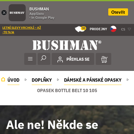
BUSHMAN
Otevřít
×
AppSisto
- In Google Play
LETNÍ SLEVY VRCHOLÍ – AŽ
30
PRODEJNY
CS
-70 %!☀️
PŘIHLAS SE
ÚVOD
DOPLŇKY
DÁMSKÉ A PÁNSKÉ OPASKY
OPASEK BOTTLE BELT 10 105
Ale ne! Někde se