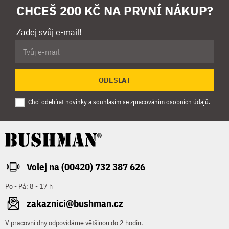
CHCEŠ 200 KČ NA PRVNÍ NÁKUP?
Zadej svůj e-mail!
ODESLAT
Chci odebírat novinky a souhlasím se
zpracováním osobních údajů
.
Volej na (00420) 732 387 626
Po - Pá: 8 - 17 h
zakaznici@bushman.cz
V pracovní dny odpovídáme většinou do 2 hodin.