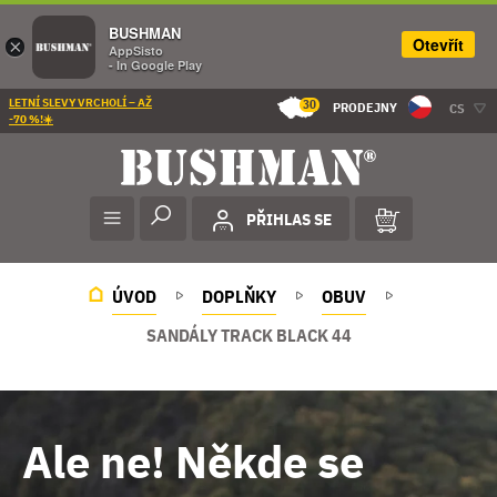
BUSHMAN
Otevřít
×
AppSisto
- In Google Play
LETNÍ SLEVY VRCHOLÍ – AŽ
30
PRODEJNY
CS
-70 %!☀️
PŘIHLAS SE
ÚVOD
DOPLŇKY
OBUV
SANDÁLY TRACK BLACK 44
Ale ne! Někde se