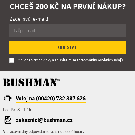
CHCEŠ 200 KČ NA PRVNÍ NÁKUP?
Zadej svůj e-mail!
ODESLAT
Chci odebírat novinky a souhlasím se
zpracováním osobních údajů
.
Volej na (00420) 732 387 626
Po - Pá: 8 - 17 h
zakaznici@bushman.cz
V pracovní dny odpovídáme většinou do 2 hodin.