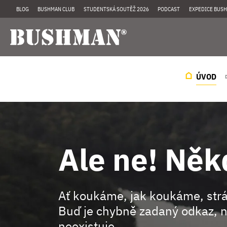
BLOG
BUSHMAN CLUB
STUDENTSKÁ SOUTĚŽ 2026
PODCAST
EXPEDICE BUSH
ÚVOD
Ale ne! Něk
Ať koukáme, jak koukáme, st
Buď je chybně zadaný odkaz, n
neexistuje.