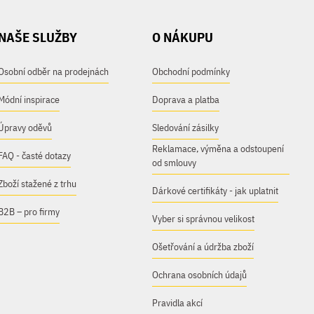
NAŠE SLUŽBY
O NÁKUPU
Osobní odběr na prodejnách
Obchodní podmínky
Módní inspirace
Doprava a platba
Úpravy oděvů
Sledování zásilky
Reklamace, výměna a odstoupení
FAQ - časté dotazy
od smlouvy
Zboží stažené z trhu
Dárkové certifikáty - jak uplatnit
B2B – pro firmy
Vyber si správnou velikost
Ošetřování a údržba zboží
Ochrana osobních údajů
Pravidla akcí