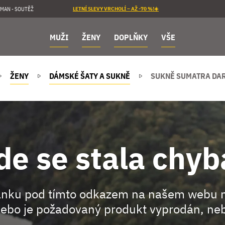
MAN - SOUTĚŽ
LETNÍ SLEVY VRCHOLÍ – AŽ -70 %!☀️
MUŽI
ŽENY
DOPLŇKY
VŠE
ŽENY
DÁMSKÉ ŠATY A SUKNĚ
SUKNĚ SUMATRA DAR
de se stala chyb
ránku pod tímto odkazem na našem webu 
ebo je požadovaný produkt vyprodán, neb