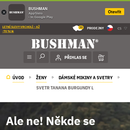
BUSHMAN
Otevřít
×
AppSisto
- In Google Play
LETNÍ SLEVY VRCHOLÍ – AŽ
30
PRODEJNY
CS
-70 %!☀️
PŘIHLAS SE
ÚVOD
ŽENY
DÁMSKÉ MIKINY A SVETRY
SVETR TANANA BURGUNDY L
Ale ne! Někde se