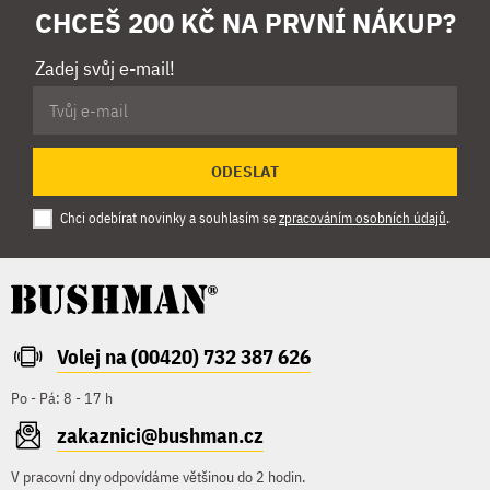
CHCEŠ 200 KČ NA PRVNÍ NÁKUP?
Zadej svůj e-mail!
ODESLAT
Chci odebírat novinky a souhlasím se
zpracováním osobních údajů
.
Volej na (00420) 732 387 626
Po - Pá: 8 - 17 h
zakaznici@bushman.cz
V pracovní dny odpovídáme většinou do 2 hodin.