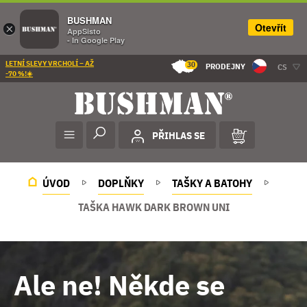
BUSHMAN
Otevřít
×
AppSisto
- In Google Play
LETNÍ SLEVY VRCHOLÍ – AŽ
30
PRODEJNY
CS
-70 %!☀️
PŘIHLAS SE
ÚVOD
DOPLŇKY
TAŠKY A BATOHY
TAŠKA HAWK DARK BROWN UNI
Ale ne! Někde se