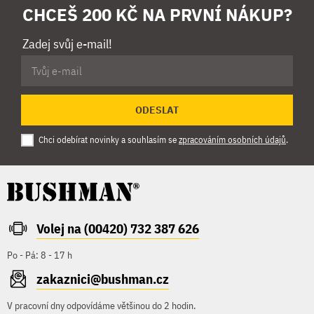
CHCEŠ 200 KČ NA PRVNÍ NÁKUP?
Zadej svůj e-mail!
ODESLAT
Chci odebírat novinky a souhlasím se
zpracováním osobních údajů
.
Volej na (00420) 732 387 626
Po - Pá: 8 - 17 h
zakaznici@bushman.cz
V pracovní dny odpovídáme většinou do 2 hodin.