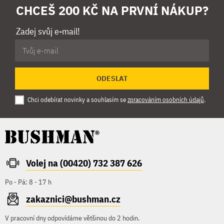
CHCEŠ 200 KČ NA PRVNÍ NÁKUP?
Zadej svůj e-mail!
ODESLAT
Chci odebírat novinky a souhlasím se
zpracováním osobních údajů
.
Volej na (00420) 732 387 626
Po - Pá: 8 - 17 h
zakaznici@bushman.cz
V pracovní dny odpovídáme většinou do 2 hodin.