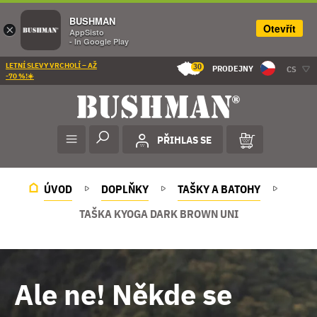
BUSHMAN
Otevřít
×
AppSisto
- In Google Play
LETNÍ SLEVY VRCHOLÍ – AŽ
30
PRODEJNY
CS
-70 %!☀️
PŘIHLAS SE
ÚVOD
DOPLŇKY
TAŠKY A BATOHY
TAŠKA KYOGA DARK BROWN UNI
Ale ne! Někde se