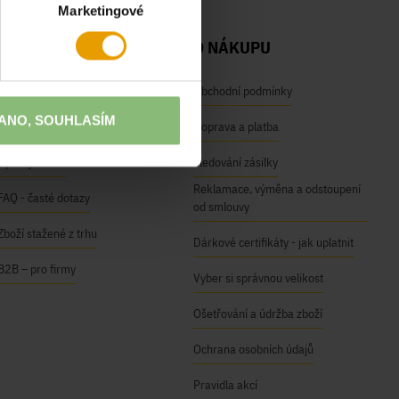
Marketingové
NAŠE SLUŽBY
O NÁKUPU
Osobní odběr na prodejnách
Obchodní podmínky
ANO, SOUHLASÍM
Módní inspirace
Doprava a platba
Úpravy oděvů
Sledování zásilky
Reklamace, výměna a odstoupení
FAQ - časté dotazy
od smlouvy
Zboží stažené z trhu
Dárkové certifikáty - jak uplatnit
B2B – pro firmy
Vyber si správnou velikost
Ošetřování a údržba zboží
Ochrana osobních údajů
Pravidla akcí