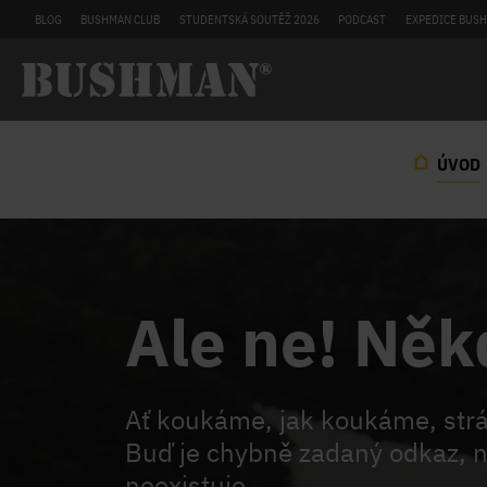
BLOG
BUSHMAN CLUB
STUDENTSKÁ SOUTĚŽ 2026
PODCAST
EXPEDICE BUSH
ÚVOD
Ale ne! Něk
Ať koukáme, jak koukáme, st
Buď je chybně zadaný odkaz, n
neexistuje.