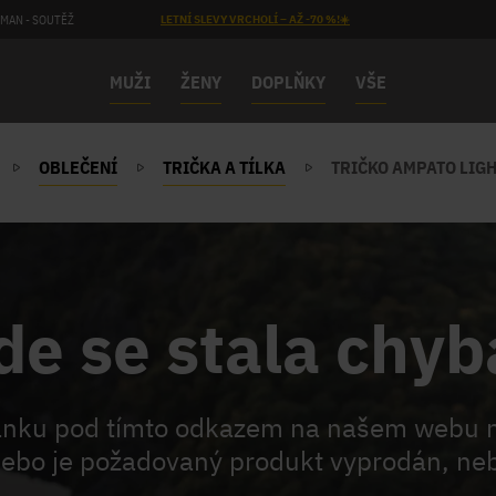
MAN - SOUTĚŽ
LETNÍ SLEVY VRCHOLÍ – AŽ -70 %!☀️
MUŽI
ŽENY
DOPLŇKY
VŠE
OBLEČENÍ
TRIČKA A TÍLKA
TRIČKO AMPATO LIGH
de se stala chyb
ránku pod tímto odkazem na našem webu 
ebo je požadovaný produkt vyprodán, neb