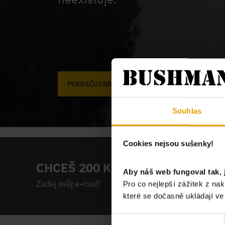
POKRAČUJ NA ÚVODNÍ STRÁNKU
Souhlas
Cookies nejsou sušenky!
CHCEŠ 200 KČ NA PRVNÍ NÁKUP
Aby náš web fungoval tak, 
Zadej svůj e-mail!
Pro co nejlepší zážitek z n
které se dočasně ukládají v
Výběr