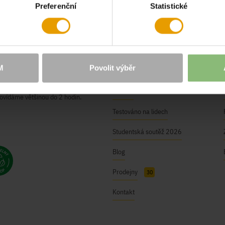
Preferenční
Statistické
O NÁS
Naše hodnoty
M
Povolit výběr
BUSHMAN Club
ici@bushman.cz
Kariéra
ovídáme většinou do 2 hodin.
Testováno na lidech
Studentská soutěž 2026
Blog
Prodejny
30
Kontakt