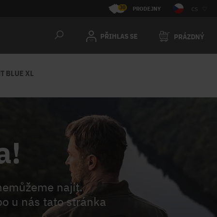
30
PRODEJNY
CS
PŘIHLAS SE
PRÁZDNÝ
T BLUE XL
a!
nemůžeme najít.
o u nás tato stránka