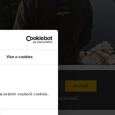
Více o cookies
ODESLAT
racováním souborů cookies,
at novinky a souhlasím se
zpracováním osobních údajů
.