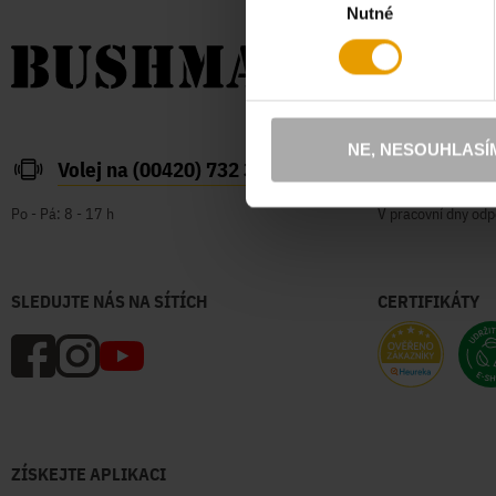
Nutné
souhlasu
NE, NESOUHLASÍ
Volej na (00420) 732 387 626
zakazn
Po - Pá: 8 - 17 h
V pracovní dny odp
SLEDUJTE NÁS NA SÍTÍCH
CERTIFIKÁTY
ZÍSKEJTE APLIKACI