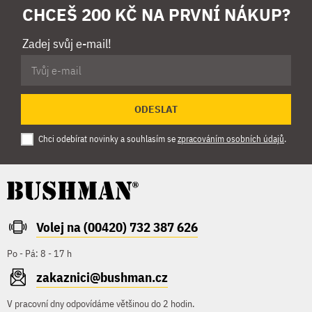
CHCEŠ 200 KČ NA PRVNÍ NÁKUP?
Zadej svůj e-mail!
ODESLAT
Chci odebírat novinky a souhlasím se
zpracováním osobních údajů
.
Volej na (00420) 732 387 626
Po - Pá: 8 - 17 h
zakaznici@bushman.cz
V pracovní dny odpovídáme většinou do 2 hodin.