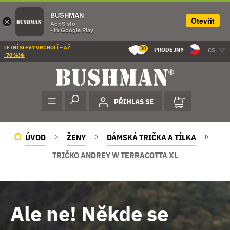
BUSHMAN
Otevřít
×
AppSisto
- In Google Play
LETNÍ SLEVY VRCHOLÍ – AŽ
30
PRODEJNY
CS
-70 %!☀️
PŘIHLAS SE
ÚVOD
ŽENY
DÁMSKÁ TRIČKA A TÍLKA
TRIČKO ANDREY W TERRACOTTA XL
Ale ne! Někde se