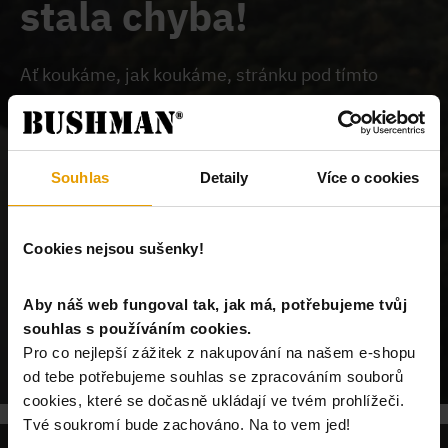
stala chyba!
Ať koukáme, jak koukáme, stránku pod tímto
odkazem na našem webu nemůžeme najít.
Buď je
chybně zadaný odkaz, nebo je požadovaný produkt
vyprodán, nebo u nás tato stránka neexistuje.
Souhlas
Detaily
Více o cookies
Cookies nejsou sušenky!
Aby náš web fungoval tak, jak má, potřebujeme tvůj
souhlas s používáním cookies.
POKRAČUJ NA ÚVODNÍ STRÁNKU
Pro co nejlepší zážitek z nakupování na našem e-shopu
od tebe potřebujeme souhlas se zpracováním souborů
cookies, které se dočasně ukládají ve tvém prohlížeči.
Tvé soukromí bude zachováno. Na to vem jed!