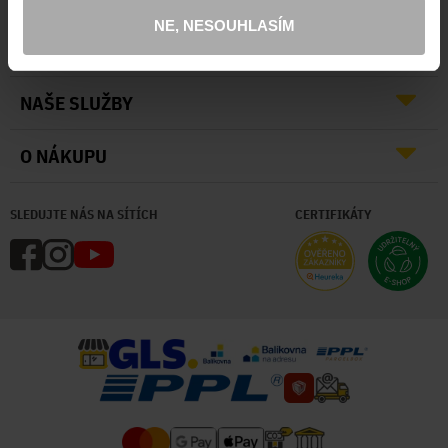
NE, NESOUHLASÍM
O NÁS
NAŠE SLUŽBY
O NÁKUPU
SLEDUJTE NÁS NA SÍTÍCH
CERTIFIKÁTY