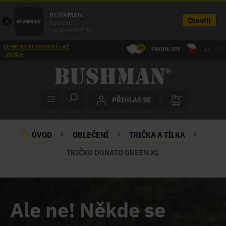
BUSHMAN
Otevřít
×
AppSisto
- In Google Play
LETNÍ SLEVY VRCHOLÍ – AŽ
30
PRODEJNY
CS
-70 %!☀️
PŘIHLAS SE
ÚVOD
OBLEČENÍ
TRIČKA A TÍLKA
TRIČKO DONATO GREEN XL
Ale ne! Někde se