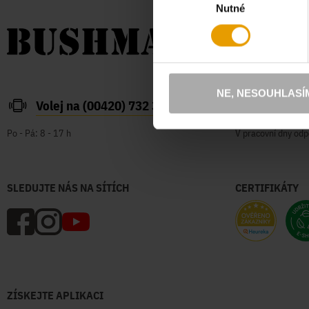
Nutné
souhlasu
NE, NESOUHLASÍ
Volej na (00420) 732 387 626
zakazn
Po - Pá: 8 - 17 h
V pracovní dny odp
SLEDUJTE NÁS NA SÍTÍCH
CERTIFIKÁTY
ZÍSKEJTE APLIKACI