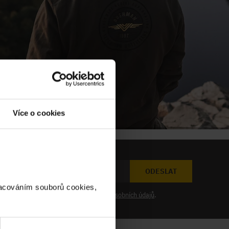
Více o cookies
ODESLAT
racováním souborů cookies,
at novinky a souhlasím se
zpracováním osobních údajů
.