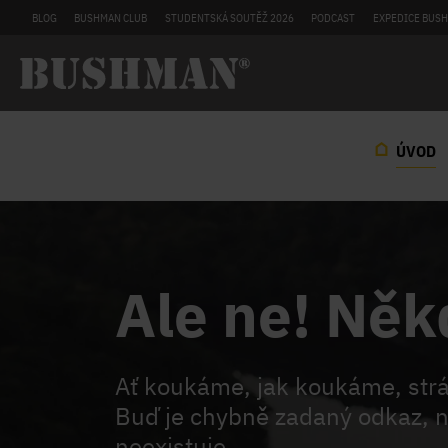
BLOG
BUSHMAN CLUB
STUDENTSKÁ SOUTĚŽ 2026
PODCAST
EXPEDICE BUSH
ÚVOD
Ale ne! Něk
Ať koukáme, jak koukáme, st
Buď je chybně zadaný odkaz, n
neexistuje.