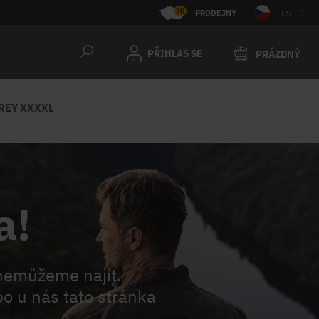
30
PRODEJNY
CS
PŘIHLAS SE
PRÁZDNÝ
GREY XXXXL
a!
nemůžeme najít.
o u nás tato stránka