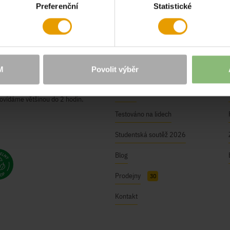
Preferenční
Statistické
O NÁS
Naše hodnoty
M
Povolit výběr
BUSHMAN Club
ici@bushman.cz
Kariéra
ovídáme většinou do 2 hodin.
Testováno na lidech
Studentská soutěž 2026
Blog
Prodejny
30
Kontakt