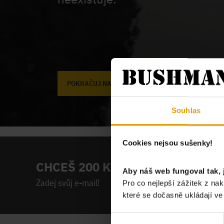
POKRAČUJ NA ÚVODNÍ STRÁNKU
Souhlas
Cookies nejsou sušenky!
CHCEŠ 200 KČ NA PRVNÍ NÁKUP
Aby náš web fungoval tak, 
Zadej svůj e-mail!
Pro co nejlepší zážitek z n
které se dočasně ukládají v
Výběr