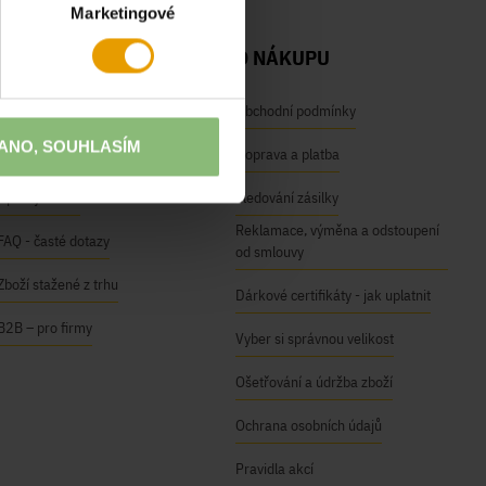
Marketingové
NAŠE SLUŽBY
O NÁKUPU
Osobní odběr na prodejnách
Obchodní podmínky
ANO, SOUHLASÍM
Módní inspirace
Doprava a platba
Úpravy oděvů
Sledování zásilky
Reklamace, výměna a odstoupení
FAQ - časté dotazy
od smlouvy
Zboží stažené z trhu
Dárkové certifikáty - jak uplatnit
B2B – pro firmy
Vyber si správnou velikost
Ošetřování a údržba zboží
Ochrana osobních údajů
Pravidla akcí