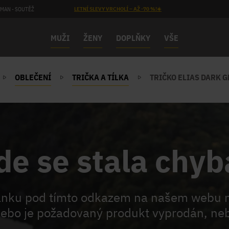
MAN - SOUTĚŽ
LETNÍ SLEVY VRCHOLÍ – AŽ -70 %!☀️
MUŽI
ŽENY
DOPLŇKY
VŠE
OBLEČENÍ
TRIČKA A TÍLKA
TRIČKO ELIAS DARK 
de se stala chyb
ránku pod tímto odkazem na našem webu 
ebo je požadovaný produkt vyprodán, neb