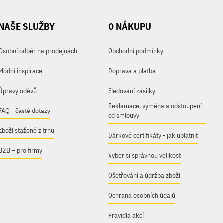
NAŠE SLUŽBY
O NÁKUPU
Osobní odběr na prodejnách
Obchodní podmínky
Módní inspirace
Doprava a platba
Úpravy oděvů
Sledování zásilky
Reklamace, výměna a odstoupení
FAQ - časté dotazy
od smlouvy
Zboží stažené z trhu
Dárkové certifikáty - jak uplatnit
B2B – pro firmy
Vyber si správnou velikost
Ošetřování a údržba zboží
Ochrana osobních údajů
Pravidla akcí