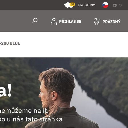
30
PRODEJNY
CS
PŘIHLAS SE
PRÁZDNÝ
-200 BLUE
a!
nemůžeme najít.
o u nás tato stránka