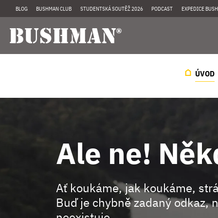
BLOG
BUSHMAN CLUB
STUDENTSKÁ SOUTĚŽ 2026
PODCAST
EXPEDICE BUSH
ÚVOD
Ale ne! Něk
Ať koukáme, jak koukáme, st
Buď je chybně zadaný odkaz, n
neexistuje.