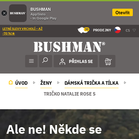
BUSHMAN
Otevřít
×
AppSisto
- In Google Play
LETNÍ SLEVY VRCHOLÍ – AŽ
30
PRODEJNY
CS
-70 %!☀️
PŘIHLAS SE
ÚVOD
ŽENY
DÁMSKÁ TRIČKA A TÍLKA
TRIČKO NATALIE ROSE S
Ale ne! Někde se