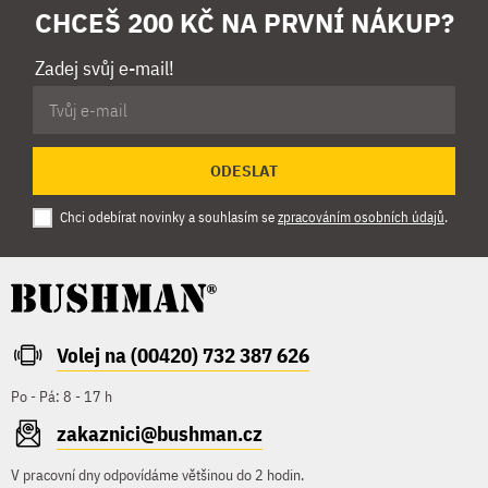
CHCEŠ 200 KČ NA PRVNÍ NÁKUP?
Zadej svůj e-mail!
ODESLAT
Chci odebírat novinky a souhlasím se
zpracováním osobních údajů
.
Volej na (00420) 732 387 626
Po - Pá: 8 - 17 h
zakaznici@bushman.cz
V pracovní dny odpovídáme většinou do 2 hodin.