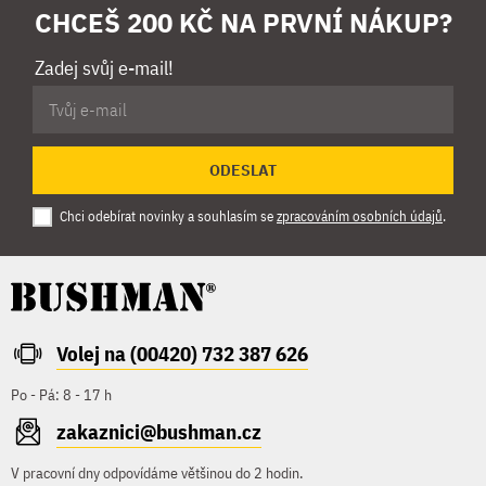
CHCEŠ 200 KČ NA PRVNÍ NÁKUP?
Zadej svůj e-mail!
ODESLAT
Chci odebírat novinky a souhlasím se
zpracováním osobních údajů
.
Volej na (00420) 732 387 626
Po - Pá: 8 - 17 h
zakaznici@bushman.cz
V pracovní dny odpovídáme většinou do 2 hodin.