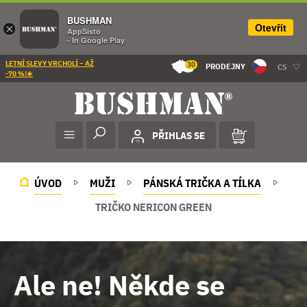
BUSHMAN
Otevřít
×
AppSisto
- In Google Play
LETNÍ SLEVY VRCHOLÍ – AŽ
30
PRODEJNY
CS
-70 %!☀️
PŘIHLAS SE
ÚVOD
MUŽI
PÁNSKÁ TRIČKA A TÍLKA
TRIČKO NERICON GREEN
Ale ne! Někde se