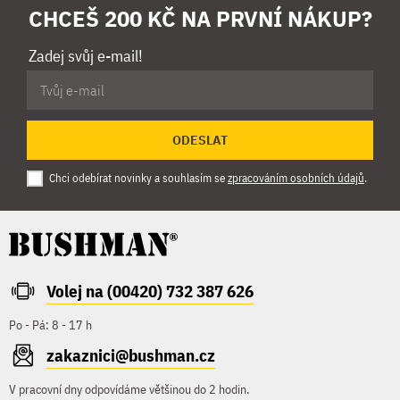
CHCEŠ 200 KČ NA PRVNÍ NÁKUP?
Zadej svůj e-mail!
ODESLAT
Chci odebírat novinky a souhlasím se
zpracováním osobních údajů
.
Volej na (00420) 732 387 626
Po - Pá: 8 - 17 h
zakaznici@bushman.cz
V pracovní dny odpovídáme většinou do 2 hodin.