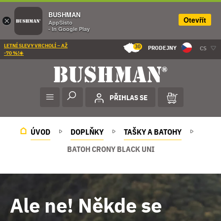
BUSHMAN
Otevřít
×
AppSisto
- In Google Play
LETNÍ SLEVY VRCHOLÍ – AŽ
30
PRODEJNY
CS
-70 %!☀️
PŘIHLAS SE
ÚVOD
DOPLŇKY
TAŠKY A BATOHY
BATOH CRONY BLACK UNI
Ale ne! Někde se