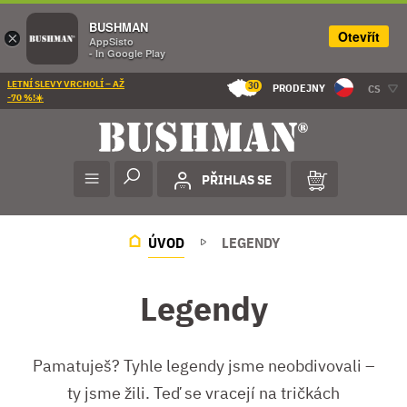
BUSHMAN
Otevřít
×
AppSisto
- In Google Play
LETNÍ SLEVY VRCHOLÍ – AŽ
30
PRODEJNY
CS
-70 %!☀️
PŘIHLAS SE
ÚVOD
LEGENDY
Legendy
Pamatuješ? Tyhle legendy jsme neobdivovali –
ty jsme žili. Teď se vracejí na tričkách