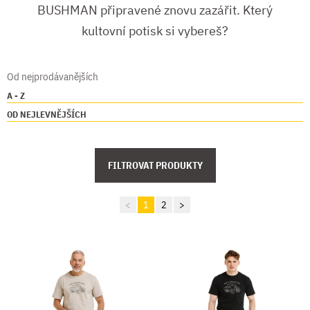
BUSHMAN připravené znovu zazářit. Který
kultovní potisk si vybereš?
Od nejprodávanějších
A - Z
OD NEJLEVNĚJŠÍCH
FILTROVAT PRODUKTY
<
1
2
>