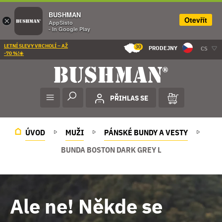
BUSHMAN
Otevřít
×
AppSisto
- In Google Play
LETNÍ SLEVY VRCHOLÍ – AŽ
30
PRODEJNY
CS
-70 %!☀️
PŘIHLAS SE
ÚVOD
MUŽI
PÁNSKÉ BUNDY A VESTY
BUNDA BOSTON DARK GREY L
Ale ne! Někde se