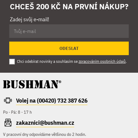
CHCEŠ 200 KČ NA PRVNÍ NÁKUP?
Zadej svůj e-mail!
ODESLAT
Chci odebírat novinky a souhlasím se
zpracováním osobních údajů
.
Volej na (00420) 732 387 626
Po - Pá: 8 - 17 h
zakaznici@bushman.cz
V pracovní dny odpovídáme většinou do 2 hodin.