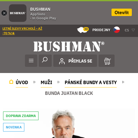
BUSHMAN
Otevřít
×
AppSisto
- In Google Play
LETNÍ SLEVY VRCHOLÍ – AŽ
30
PRODEJNY
CS
-70 %!☀️
PŘIHLAS SE
ÚVOD
MUŽI
PÁNSKÉ BUNDY A VESTY
BUNDA JUATAN BLACK
DOPRAVA ZDARMA
NOVINKA