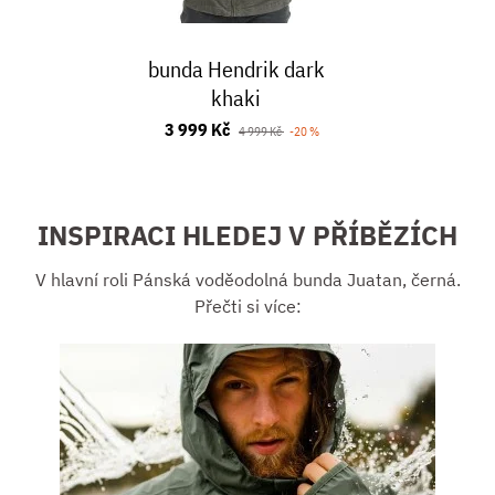
bunda Hendrik dark
khaki
3 999 Kč
4 999 Kč
-20 %
INSPIRACI HLEDEJ V PŘÍBĚZÍCH
V hlavní roli Pánská voděodolná bunda Juatan, černá.
Přečti si více: