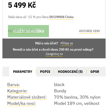
5 499 Kč
Stálá sleva až -15 % pro členy
BUSHMAN Clubu
VLOŽIT DO KOŠÍKU
MOŽNOSTI DORUČENÍ
HISTORIE CENY
Máš u nás účet?
Přihlas se
Nemáš u nás účet a chceš slevu 200 Kč na první nákup?
Zaregistruj se
PARAMETRY
POPIS
HODNOCENÍ (5)
GPSR
Barva:
black
Kategorie:
Bundy
Materiálové složení:
70% bavlna, 30% nylon
Model/ka nosí:
Model 189 cm, velikost