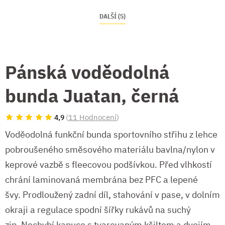
DALŠÍ (5)
Pánská voděodolná
bunda Juatan, černá
(
11 Hodnocení
)
4,9
Voděodolná funkční bunda sportovního střihu z lehce
pobroušeného směsového materiálu bavlna/nylon v
keprové vazbě s fleecovou podšívkou. Před vlhkostí
chrání laminovaná membrána bez PFC a lepené
švy. Prodloužený zadní díl, stahování v pase, v dolním
okraji a regulace spodní šířky rukávů na suchý
zip. Nechybí kapuce s tvarovaným kšiltem a dvojím