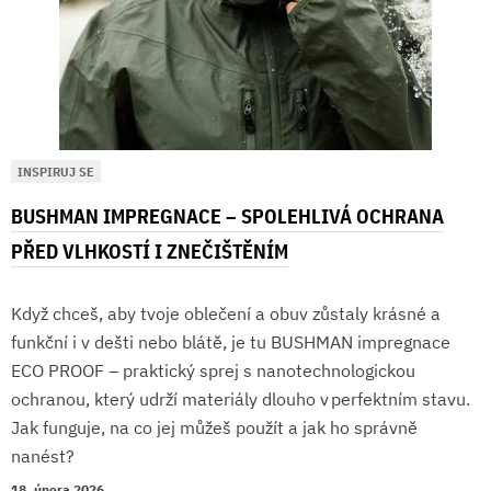
INSPIRUJ SE
BUSHMAN IMPREGNACE – SPOLEHLIVÁ OCHRANA
PŘED VLHKOSTÍ I ZNEČIŠTĚNÍM
Když chceš, aby tvoje oblečení a obuv zůstaly krásné a
funkční i v dešti nebo blátě, je tu BUSHMAN impregnace
ECO PROOF – praktický sprej s nanotechnologickou
ochranou, který udrží materiály dlouho v perfektním stavu.
Jak funguje, na co jej můžeš použít a jak ho správně
nanést?
18. února 2026