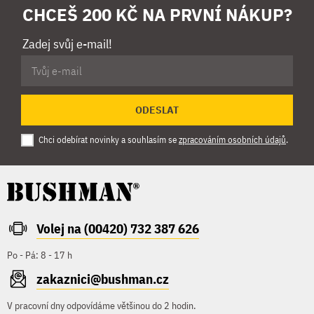
CHCEŠ 200 KČ NA PRVNÍ NÁKUP?
Zadej svůj e-mail!
ODESLAT
Chci odebírat novinky a souhlasím se
zpracováním osobních údajů
.
Volej na (00420) 732 387 626
Po - Pá: 8 - 17 h
zakaznici@bushman.cz
V pracovní dny odpovídáme většinou do 2 hodin.