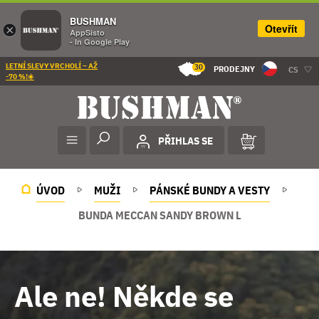
BUSHMAN
Otevřít
×
AppSisto
- In Google Play
LETNÍ SLEVY VRCHOLÍ – AŽ
30
PRODEJNY
CS
-70 %!☀️
PŘIHLAS SE
ÚVOD
MUŽI
PÁNSKÉ BUNDY A VESTY
BUNDA MECCAN SANDY BROWN L
Ale ne! Někde se