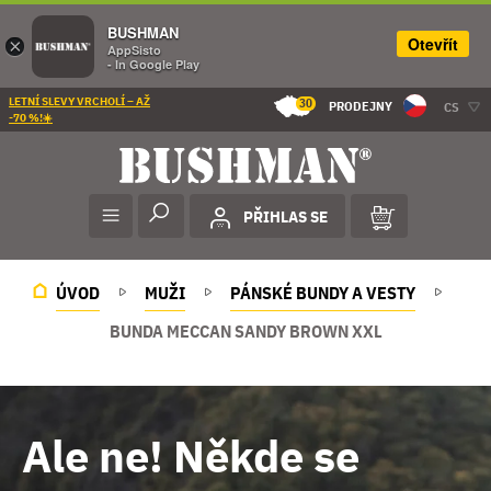
BUSHMAN
Otevřít
×
AppSisto
- In Google Play
LETNÍ SLEVY VRCHOLÍ – AŽ
30
PRODEJNY
CS
-70 %!☀️
PŘIHLAS SE
ÚVOD
MUŽI
PÁNSKÉ BUNDY A VESTY
BUNDA MECCAN SANDY BROWN XXL
Ale ne! Někde se