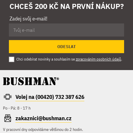
CHCEŠ 200 KČ NA PRVNÍ NÁKUP?
Zadej svůj e-mail!
ODESLAT
Chci odebírat novinky a souhlasím se
zpracováním osobních údajů
.
Volej na (00420) 732 387 626
Po - Pá: 8 - 17 h
zakaznici@bushman.cz
V pracovní dny odpovídáme většinou do 2 hodin.