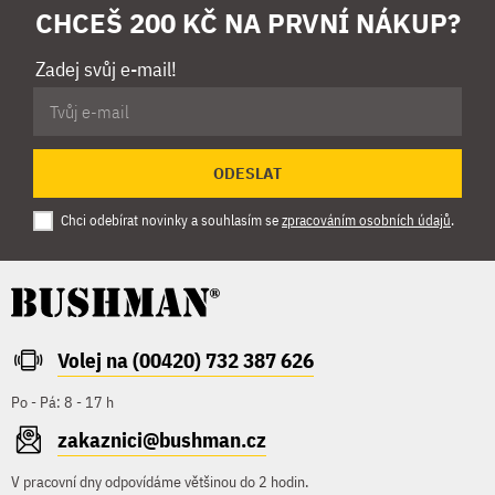
CHCEŠ 200 KČ NA PRVNÍ NÁKUP?
Zadej svůj e-mail!
ODESLAT
Chci odebírat novinky a souhlasím se
zpracováním osobních údajů
.
Volej na (00420) 732 387 626
Po - Pá: 8 - 17 h
zakaznici@bushman.cz
V pracovní dny odpovídáme většinou do 2 hodin.