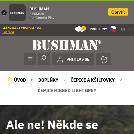
BUSHMAN
Otevřít
×
AppSisto
- In Google Play
LETNÍ SLEVY VRCHOLÍ – AŽ
30
PRODEJNY
CS
-70 %!☀️
PŘIHLAS SE
ÚVOD
DOPLŇKY
ČEPICE A KŠILTOVKY
ČEPICE RIBBED LIGHT GREY
Ale ne! Někde se