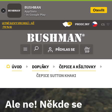
BUSHMAN
Otevřít
×
AppSisto
- In Google Play
LETNÍ SLEVY VRCHOLÍ – AŽ
30
PRODEJNY
CS
-70 %!☀️
PŘIHLAS SE
ÚVOD
DOPLŇKY
ČEPICE A KŠILTOVKY
ČEPICE SUTTON KHAKI
Ale ne! Někde se