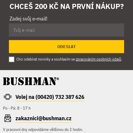
CHCEŠ 200 KČ NA PRVNÍ NÁKUP?
Zadej svůj e-mail!
ODESLAT
Chci odebírat novinky a souhlasím se
zpracováním osobních údajů
.
Volej na (00420) 732 387 626
Po - Pá: 8 - 17 h
zakaznici@bushman.cz
V pracovní dny odpovídáme většinou do 2 hodin.