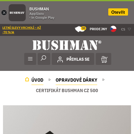
BUSHMAN
Otevřít
×
AppSisto
- In Google Play
LETNÍ SLEVY VRCHOLÍ – AŽ
30
PRODEJNY
CS
-70 %!☀️
PŘIHLAS SE
ÚVOD
OPRAVDOVÉ DÁRKY
CERTIFIKÁT BUSHMAN CZ 500