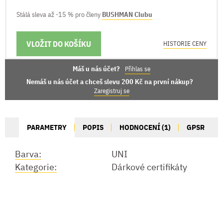
Stálá sleva až -15 % pro členy
BUSHMAN Clubu
VLOŽIT DO KOŠÍKU
MOŽNOSTI DORUČENÍ
HISTORIE CENY
Máš u nás účet?
Přihlas se
Nemáš u nás účet a chceš slevu 200 Kč na první nákup?
Zaregistruj se
PARAMETRY
POPIS
HODNOCENÍ (1)
GPSR
Barva:
UNI
Kategorie:
Dárkové certifikáty