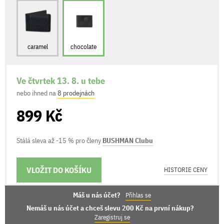
caramel
chocolate
Ve čtvrtek 13. 8. u tebe
nebo ihned na
8 prodejnách
899 Kč
Stálá sleva až -15 % pro členy
BUSHMAN Clubu
VLOŽIT DO KOŠÍKU
MOŽNOSTI DORUČENÍ
HISTORIE CENY
Máš u nás účet?
Přihlas se
Nemáš u nás účet a chceš slevu 200 Kč na první nákup?
Zaregistruj se