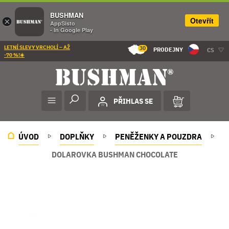
BUSHMAN
Otevřít
×
AppSisto
- In Google Play
LETNÍ SLEVY VRCHOLÍ – AŽ
30
PRODEJNY
CS
-70 %!☀️
PŘIHLAS SE
ÚVOD
DOPLŇKY
PENĚŽENKY A POUZDRA
DOLAROVKA BUSHMAN CHOCOLATE