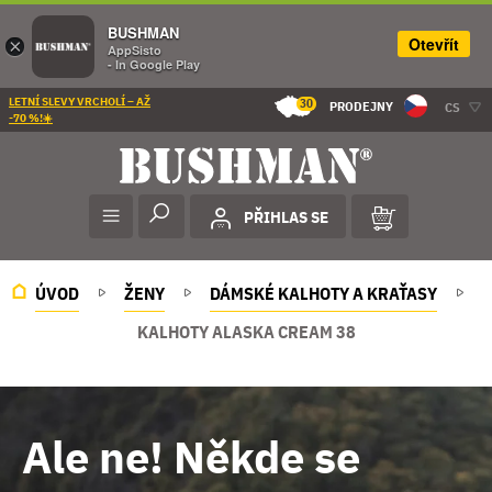
BUSHMAN
Otevřít
×
AppSisto
- In Google Play
LETNÍ SLEVY VRCHOLÍ – AŽ
30
PRODEJNY
CS
-70 %!☀️
PŘIHLAS SE
ÚVOD
ŽENY
DÁMSKÉ KALHOTY A KRAŤASY
KALHOTY ALASKA CREAM 38
Ale ne! Někde se