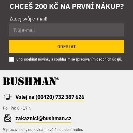
CHCEŠ 200 KČ NA PRVNÍ NÁKUP?
Zadej svůj e-mail!
ODESLAT
Chci odebírat novinky a souhlasím se
zpracováním osobních údajů
.
Volej na (00420) 732 387 626
Po - Pá: 8 - 17 h
zakaznici@bushman.cz
V pracovní dny odpovídáme většinou do 2 hodin.