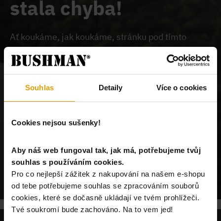
stala chyba!
Ať koukáme, jak koukáme, stránku pod tímto
odkazem na našem webu nemůžeme najít.
Buď je
chybně zadaný odkaz, nebo je požadovaný produkt
vyprodán, nebo u nás tato stránka neexistuje.
Souhlas
Detaily
Více o cookies
Cookies nejsou sušenky!
Aby náš web fungoval tak, jak má, potřebujeme tvůj
souhlas s používáním cookies.
POKRAČUJ NA ÚVODNÍ STRÁNKU
Pro co nejlepší zážitek z nakupování na našem e-shopu
od tebe potřebujeme souhlas se zpracováním souborů
cookies, které se dočasně ukládají ve tvém prohlížeči.
Tvé soukromí bude zachováno. Na to vem jed!