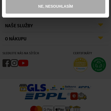
NE, NESOUHLASÍM
O NÁS
NAŠE SLUŽBY
O NÁKUPU
SLEDUJTE NÁS NA SÍTÍCH
CERTIFIKÁTY