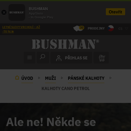
BUSHMAN
Otevřít
×
AppSisto
- In Google Play
LETNÍ SLEVY VRCHOLÍ – AŽ
30
PRODEJNY
CS
-70 %!☀️
PŘIHLAS SE
ÚVOD
MUŽI
PÁNSKÉ KALHOTY
KALHOTY CANO PETROL
Ale ne! Někde se