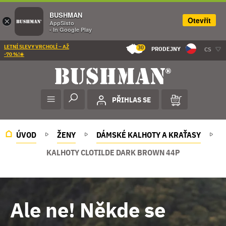
BUSHMAN
Otevřít
×
AppSisto
- In Google Play
LETNÍ SLEVY VRCHOLÍ – AŽ
30
PRODEJNY
CS
-70 %!☀️
PŘIHLAS SE
ÚVOD
ŽENY
DÁMSKÉ KALHOTY A KRAŤASY
KALHOTY CLOTILDE DARK BROWN 44P
Ale ne! Někde se