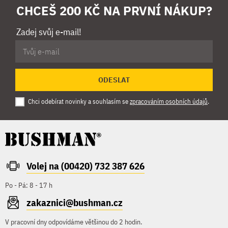
CHCEŠ 200 KČ NA PRVNÍ NÁKUP?
Zadej svůj e-mail!
ODESLAT
Chci odebírat novinky a souhlasím se
zpracováním osobních údajů
.
Volej na (00420) 732 387 626
Po - Pá: 8 - 17 h
zakaznici@bushman.cz
V pracovní dny odpovídáme většinou do 2 hodin.