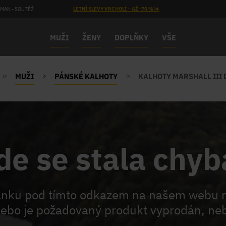
MAN - SOUTĚŽ
LETNÍ SLEVY VRCHOLÍ – AŽ -70 %!☀️
MUŽI
ŽENY
DOPLŇKY
VŠE
MUŽI
PÁNSKÉ KALHOTY
KALHOTY MARSHALL III 
de se stala chyb
ránku pod tímto odkazem na našem webu 
ebo je požadovaný produkt vyprodán, neb