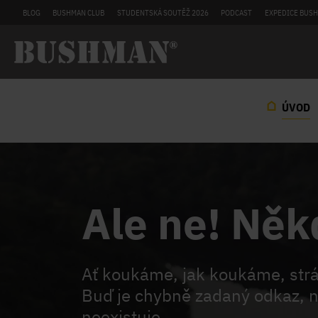
BLOG
BUSHMAN CLUB
STUDENTSKÁ SOUTĚŽ 2026
PODCAST
EXPEDICE BUSH
ÚVOD
Ale ne! Něk
Ať koukáme, jak koukáme, st
Buď je chybně zadaný odkaz, n
neexistuje.