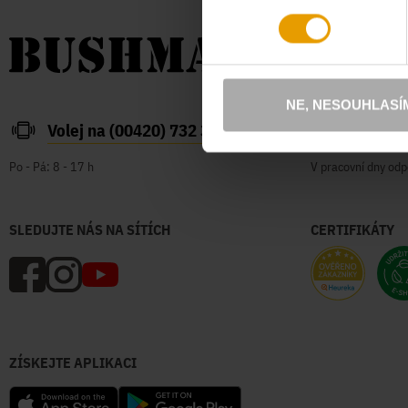
NE, NESOUHLASÍ
Volej na (00420) 732 387 626
zakazn
Po - Pá: 8 - 17 h
V pracovní dny odp
SLEDUJTE NÁS NA SÍTÍCH
CERTIFIKÁTY
ZÍSKEJTE APLIKACI