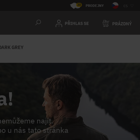
30
PRODEJNY
CS
PŘIHLAS SE
PRÁZDNÝ
DARK GREY
a!
nemůžeme najít.
o u nás tato stránka