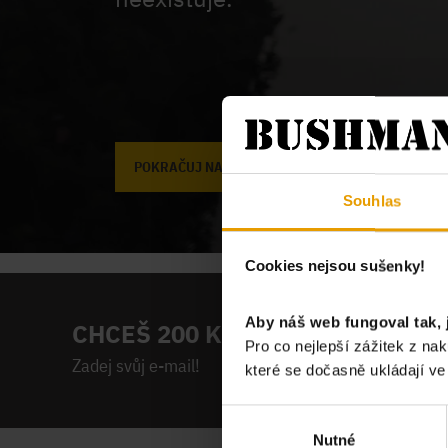
POKRAČUJ NA ÚVODNÍ STRÁNKU
Souhlas
Cookies nejsou sušenky!
Aby náš web fungoval tak, 
CHCEŠ 200 KČ NA PRVNÍ NÁKUP
Pro co nejlepší zážitek z n
Zadej svůj e-mail!
které se dočasně ukládají v
Výběr
Nutné
souhlasu