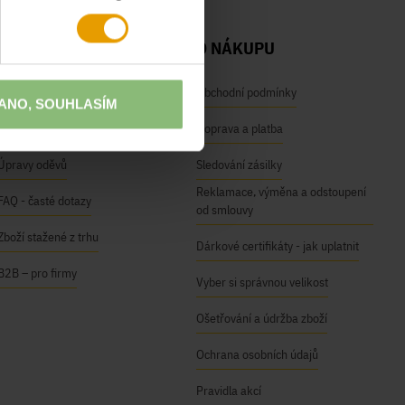
NAŠE SLUŽBY
O NÁKUPU
Osobní odběr na prodejnách
Obchodní podmínky
ANO, SOUHLASÍM
Módní inspirace
Doprava a platba
Úpravy oděvů
Sledování zásilky
Reklamace, výměna a odstoupení
FAQ - časté dotazy
od smlouvy
Zboží stažené z trhu
Dárkové certifikáty - jak uplatnit
B2B – pro firmy
Vyber si správnou velikost
Ošetřování a údržba zboží
Ochrana osobních údajů
Pravidla akcí