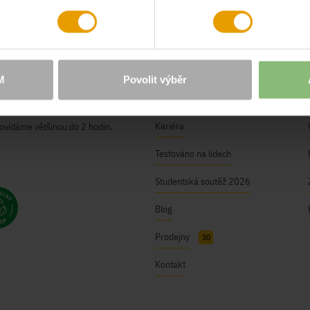
O NÁS
Naše hodnoty
M
Povolit výběr
ici@bushman.cz
BUSHMAN Club
Kariéra
ovídáme většinou do 2 hodin.
Testováno na lidech
Studentská soutěž 2026
Blog
Prodejny
30
Kontakt