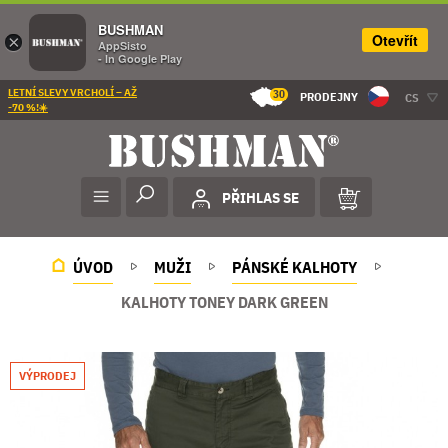
BUSHMAN
Otevřít
×
AppSisto
- In Google Play
LETNÍ SLEVY VRCHOLÍ – AŽ
30
PRODEJNY
CS
-70 %!☀️
PŘIHLAS SE
ÚVOD
MUŽI
PÁNSKÉ KALHOTY
KALHOTY TONEY DARK GREEN
VÝPRODEJ