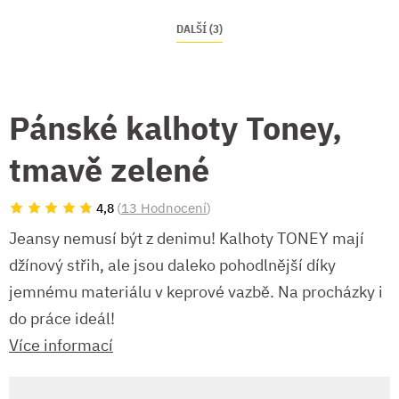
DALŠÍ (3)
Pánské kalhoty Toney,
tmavě zelené
(
13 Hodnocení
)
4,8
Jeansy nemusí být z denimu! Kalhoty TONEY mají
džínový střih, ale jsou daleko pohodlnější díky
jemnému materiálu v keprové vazbě. Na procházky i
do práce ideál!
Více informací