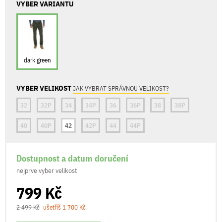
VYBER VARIANTU
dark green
VYBER VELIKOST
JAK VYBRAT SPRÁVNOU VELIKOST?
32
32P
34
34P
36
36P
38
38P
40
40P
42
42P
44
44P
Dostupnost a datum doručení
nejprve vyber velikost
799 Kč
2 499 Kč
ušetříš 1 700 Kč