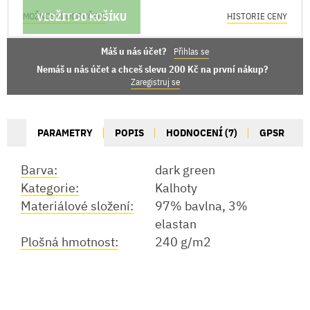
VLOŽIT DO KOŠÍKU
MOŽNOSTI DORUČENÍ
HISTORIE CENY
Máš u nás účet?
Přihlas se
Nemáš u nás účet a chceš slevu 200 Kč na první nákup?
Zaregistruj se
PARAMETRY
POPIS
HODNOCENÍ (7)
GPSR
Barva:
dark green
Kategorie:
Kalhoty
Materiálové složení:
97% bavlna, 3%
elastan
Plošná hmotnost:
240 g/m2