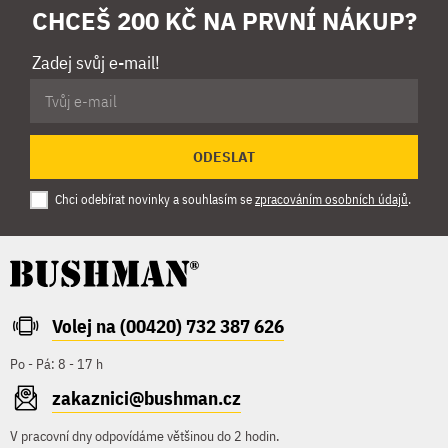
CHCEŠ 200 KČ NA PRVNÍ NÁKUP?
Zadej svůj e-mail!
ODESLAT
Chci odebírat novinky a souhlasím se
zpracováním osobních údajů
.
Volej na (00420) 732 387 626
Po - Pá: 8 - 17 h
zakaznici@bushman.cz
V pracovní dny odpovídáme většinou do 2 hodin.