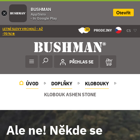
BUSHMAN
Otevřít
×
AppSisto
- In Google Play
LETNÍ SLEVY VRCHOLÍ – AŽ
30
PRODEJNY
CS
-70 %!☀️
PŘIHLAS SE
ÚVOD
DOPLŇKY
KLOBOUKY
KLOBOUK ASHEN STONE
Ale ne! Někde se