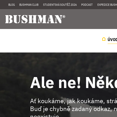
BLOG
BUSHMAN CLUB
STUDENTSKÁ SOUTĚŽ 2026
PODCAST
EXPEDICE BUSH
ÚVO
Ale ne! Něk
Ať koukáme, jak koukáme, st
Buď je chybně zadaný odkaz, n
neexistuje.