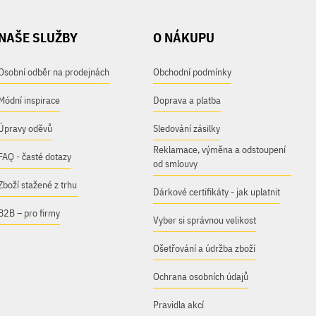
NAŠE SLUŽBY
O NÁKUPU
Osobní odběr na prodejnách
Obchodní podmínky
Módní inspirace
Doprava a platba
Úpravy oděvů
Sledování zásilky
Reklamace, výměna a odstoupení
FAQ - časté dotazy
od smlouvy
Zboží stažené z trhu
Dárkové certifikáty - jak uplatnit
B2B – pro firmy
Vyber si správnou velikost
Ošetřování a údržba zboží
Ochrana osobních údajů
Pravidla akcí