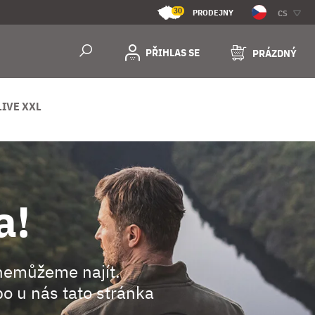
30
PRODEJNY
CS
PŘIHLAS SE
PRÁZDNÝ
LIVE XXL
a!
nemůžeme najít.
o u nás tato stránka