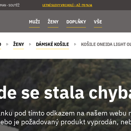
MAN - SOUTĚŽ
LETNÍ SLEVY VRCHOLÍ – AŽ -70 %!☀️
MUŽI
ŽENY
DOPLŇKY
VŠE
D
ŽENY
DÁMSKÉ KOŠILE
KOŠILE ONEIDA LIGHT O
de se stala chyb
ránku pod tímto odkazem na našem webu 
ebo je požadovaný produkt vyprodán, neb