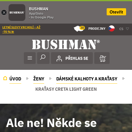
BUSHMAN
Otevřít
×
AppSisto
- In Google Play
LETNÍ SLEVY VRCHOLÍ – AŽ
30
PRODEJNY
CS
-70 %!☀️
PŘIHLAS SE
ÚVOD
ŽENY
DÁMSKÉ KALHOTY A KRAŤASY
KRAŤASY CRETA LIGHT GREEN
Ale ne! Někde se