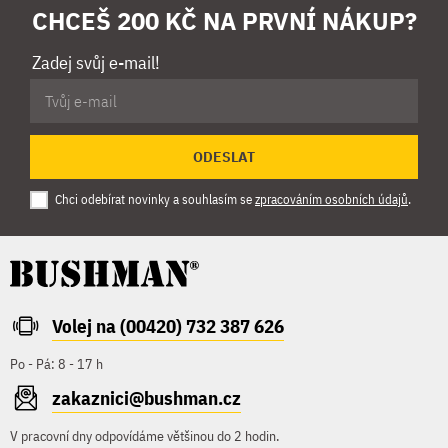
CHCEŠ 200 KČ NA PRVNÍ NÁKUP?
Zadej svůj e-mail!
ODESLAT
Chci odebírat novinky a souhlasím se
zpracováním osobních údajů
.
Volej na (00420) 732 387 626
Po - Pá: 8 - 17 h
zakaznici@bushman.cz
V pracovní dny odpovídáme většinou do 2 hodin.