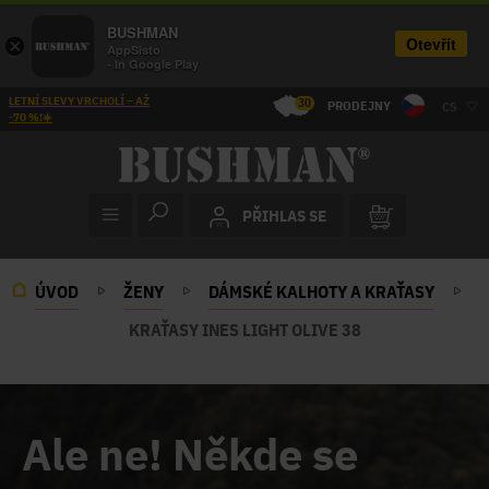
BUSHMAN
Otevřít
×
AppSisto
- In Google Play
LETNÍ SLEVY VRCHOLÍ – AŽ
30
PRODEJNY
CS
-70 %!☀️
PŘIHLAS SE
ÚVOD
ŽENY
DÁMSKÉ KALHOTY A KRAŤASY
KRAŤASY INES LIGHT OLIVE 38
Ale ne! Někde se