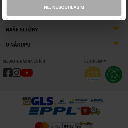
NE, NESOUHLASÍM
O NÁS
NAŠE SLUŽBY
O NÁKUPU
SLEDUJTE NÁS NA SÍTÍCH
CERTIFIKÁTY