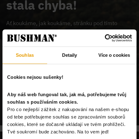
stala chyba!
Ať koukáme, jak koukáme, stránku pod tímto
odkazem na našem webu nemůžeme najít.
Buď je
chybně zadaný odkaz, nebo je požadovaný produkt
vyprodán, nebo u nás tato stránka neexistuje.
Souhlas
Detaily
Více o cookies
Cookies nejsou sušenky!
Aby náš web fungoval tak, jak má, potřebujeme tvůj
souhlas s používáním cookies.
POKRAČUJ NA ÚVODNÍ STRÁNKU
Pro co nejlepší zážitek z nakupování na našem e-shopu
od tebe potřebujeme souhlas se zpracováním souborů
cookies, které se dočasně ukládají ve tvém prohlížeči.
Tvé soukromí bude zachováno. Na to vem jed!