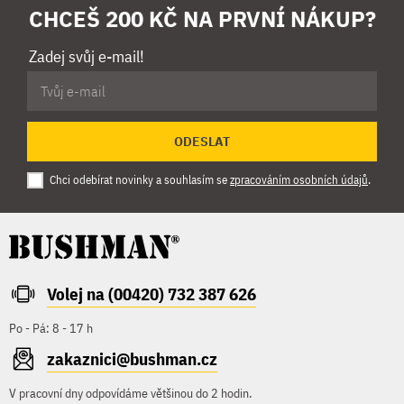
CHCEŠ 200 KČ NA PRVNÍ NÁKUP?
Zadej svůj e-mail!
ODESLAT
Chci odebírat novinky a souhlasím se
zpracováním osobních údajů
.
Volej na (00420) 732 387 626
Po - Pá: 8 - 17 h
zakaznici@bushman.cz
V pracovní dny odpovídáme většinou do 2 hodin.