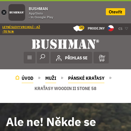
BUSHMAN
Otevřít
×
AppSisto
- In Google Play
LETNÍ SLEVY VRCHOLÍ – AŽ
30
PRODEJNY
CS
-70 %!☀️
PŘIHLAS SE
ÚVOD
MUŽI
PÁNSKÉ KRAŤASY
KRAŤASY WOODIN II STONE 58
Ale ne! Někde se