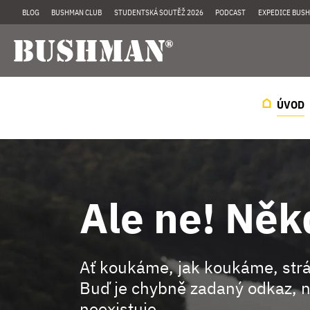
BLOG
BUSHMAN CLUB
STUDENTSKÁ SOUTĚŽ 2026
PODCAST
EXPEDICE BUSH
ÚVOD
Ale ne! Něk
Ať koukáme, jak koukáme, st
Buď je chybně zadaný odkaz, n
neexistuje.