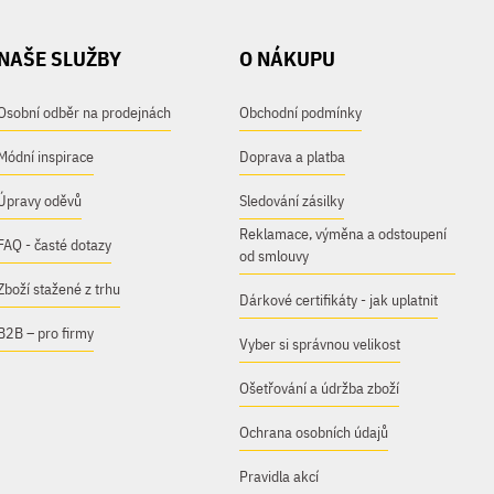
NAŠE SLUŽBY
O NÁKUPU
Osobní odběr na prodejnách
Obchodní podmínky
Módní inspirace
Doprava a platba
Úpravy oděvů
Sledování zásilky
Reklamace, výměna a odstoupení
FAQ - časté dotazy
od smlouvy
Zboží stažené z trhu
Dárkové certifikáty - jak uplatnit
B2B – pro firmy
Vyber si správnou velikost
Ošetřování a údržba zboží
Ochrana osobních údajů
Pravidla akcí