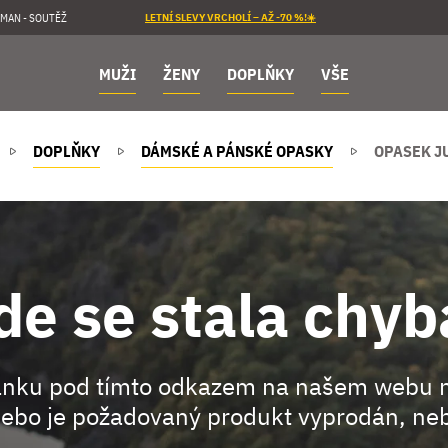
MAN - SOUTĚŽ
LETNÍ SLEVY VRCHOLÍ – AŽ -70 %!☀️
MUŽI
ŽENY
DOPLŇKY
VŠE
DOPLŇKY
DÁMSKÉ A PÁNSKÉ OPASKY
OPASEK J
de se stala chyb
ránku pod tímto odkazem na našem webu 
ebo je požadovaný produkt vyprodán, neb