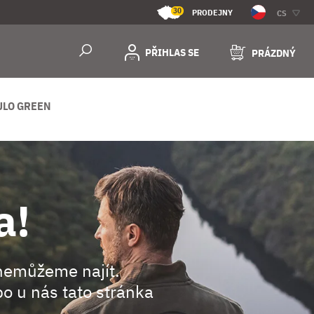
30
PRODEJNY
CS
PŘIHLAS SE
PRÁZDNÝ
ULO GREEN
a!
nemůžeme najít.
o u nás tato stránka