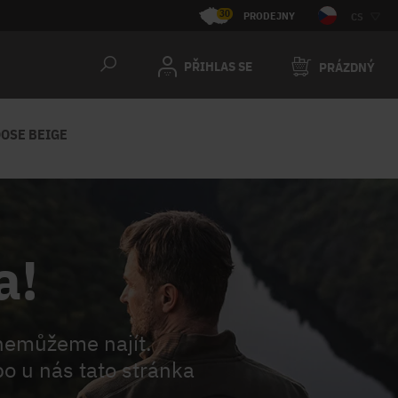
30
PRODEJNY
CS
PŘIHLAS SE
PRÁZDNÝ
OSE BEIGE
a!
nemůžeme najít.
o u nás tato stránka