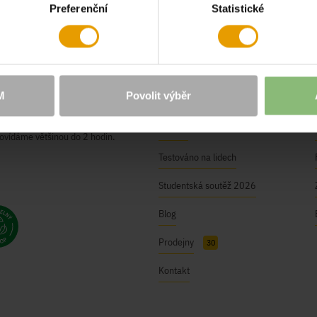
Preferenční
Statistické
O NÁS
Naše hodnoty
M
Povolit výběr
BUSHMAN Club
ici@bushman.cz
Kariéra
ovídáme většinou do 2 hodin.
Testováno na lidech
Studentská soutěž 2026
Blog
Prodejny
30
Kontakt