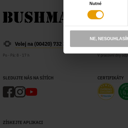
Nutné
souhlasu
NE, NESOUHLASÍ
Volej na (00420) 732 387 626
zakazn
Po - Pá: 8 - 17 h
V pracovní dny odp
SLEDUJTE NÁS NA SÍTÍCH
CERTIFIKÁTY
ZÍSKEJTE APLIKACI