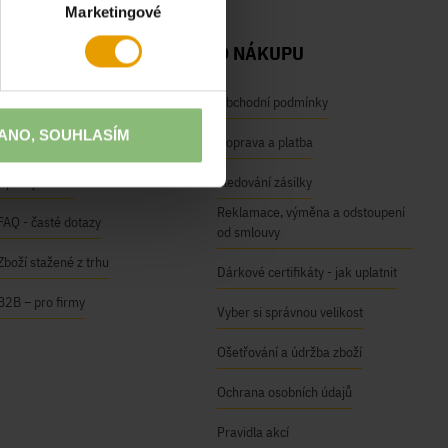
Marketingové
NAŠE SLUŽBY
O NÁKUPU
Osobní odběr na prodejnách
Obchodní podmínky
ANO, SOUHLASÍM
Módní inspirace
Doprava a platba
Úpravy oděvů
Sledování zásilky
Reklamace, výměna a odstoupení
FAQ - časté dotazy
od smlouvy
Zboží stažené z trhu
Dárkové certifikáty - jak uplatnit
B2B – pro firmy
Vyber si správnou velikost
Ošetřování a údržba zboží
Ochrana osobních údajů
Pravidla akcí