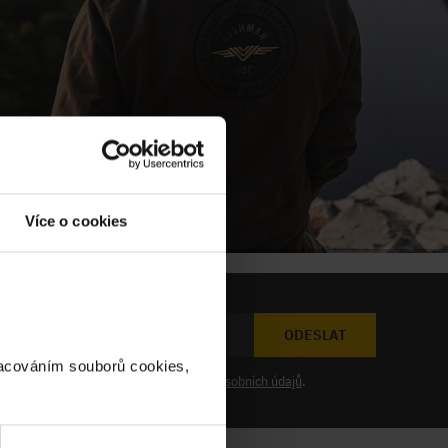
Více o cookies
ODESLAT
racováním souborů cookies,
at novinky a souhlasím se
zpracováním osobních údajů
.