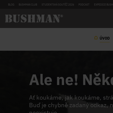
BLOG
BUSHMAN CLUB
STUDENTSKÁ SOUTĚŽ 2026
PODCAST
EXPEDICE BUSH
ÚVOD
Ale ne! Něk
Ať koukáme, jak koukáme, st
Buď je chybně zadaný odkaz, n
neexistuje.