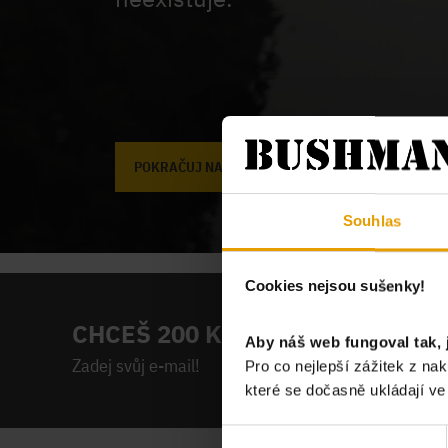
POKRAČUJ NA ÚVODNÍ STRÁNKU
Souhlas
Cookies nejsou sušenky!
CHCEŠ 200 KČ NA PRVNÍ NÁKUP
Aby náš web fungoval tak, 
Zadej svůj e-mail!
Pro co nejlepší zážitek z n
které se dočasně ukládají v
Výběr