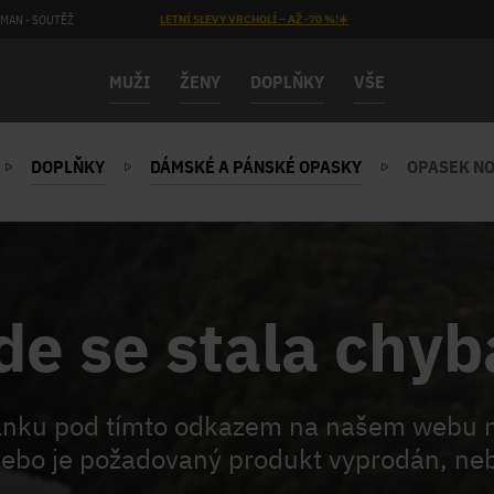
MAN - SOUTĚŽ
LETNÍ SLEVY VRCHOLÍ – AŽ -70 %!☀️
MUŽI
ŽENY
DOPLŇKY
VŠE
DOPLŇKY
DÁMSKÉ A PÁNSKÉ OPASKY
OPASEK NO
de se stala chyb
ránku pod tímto odkazem na našem webu 
ebo je požadovaný produkt vyprodán, neb