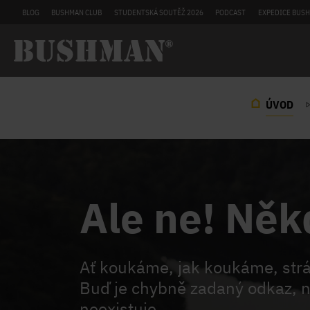
BLOG
BUSHMAN CLUB
STUDENTSKÁ SOUTĚŽ 2026
PODCAST
EXPEDICE BUSH
ÚVOD
Ale ne! Něk
Ať koukáme, jak koukáme, st
Buď je chybně zadaný odkaz, n
neexistuje.