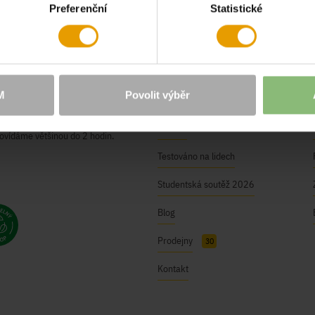
Preferenční
Statistické
O NÁS
Naše hodnoty
M
Povolit výběr
BUSHMAN Club
ici@bushman.cz
Kariéra
ovídáme většinou do 2 hodin.
Testováno na lidech
Studentská soutěž 2026
Blog
Prodejny
30
Kontakt