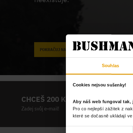
POKRAČUJ NA ÚVODNÍ STRÁNKU
Souhlas
Cookies nejsou sušenky!
CHCEŠ 200 KČ NA PRVNÍ NÁKUP
Aby náš web fungoval tak, 
Zadej svůj e-mail!
Pro co nejlepší zážitek z n
které se dočasně ukládají v
Výběr