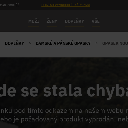
MAN - SOUTĚŽ
LETNÍ SLEVY VRCHOLÍ – AŽ -70 %!☀️
MUŽI
ŽENY
DOPLŇKY
VŠE
DOPLŇKY
DÁMSKÉ A PÁNSKÉ OPASKY
OPASEK NOO
de se stala chyb
ránku pod tímto odkazem na našem webu 
ebo je požadovaný produkt vyprodán, neb