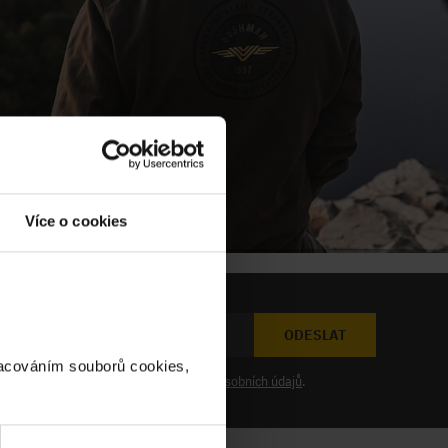
Více o cookies
ODESLAT
racováním souborů cookies,
at novinky a souhlasím se
zpracováním osobních údajů
.