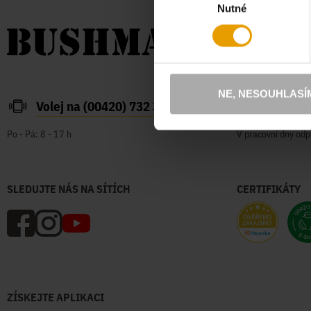
Nutné
souhlasu
NE, NESOUHLASÍ
Volej na (00420) 732 387 626
zakazn
Po - Pá: 8 - 17 h
V pracovní dny odp
SLEDUJTE NÁS NA SÍTÍCH
CERTIFIKÁTY
ZÍSKEJTE APLIKACI