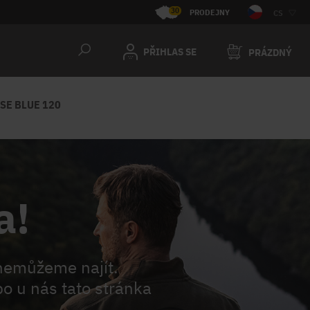
30
PRODEJNY
CS
PŘIHLAS SE
PRÁZDNÝ
SE BLUE 120
a!
nemůžeme najít.
o u nás tato stránka