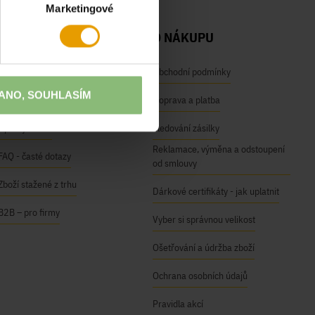
Marketingové
NAŠE SLUŽBY
O NÁKUPU
Osobní odběr na prodejnách
Obchodní podmínky
ANO, SOUHLASÍM
Módní inspirace
Doprava a platba
Úpravy oděvů
Sledování zásilky
Reklamace, výměna a odstoupení
FAQ - časté dotazy
od smlouvy
Zboží stažené z trhu
Dárkové certifikáty - jak uplatnit
B2B – pro firmy
Vyber si správnou velikost
Ošetřování a údržba zboží
Ochrana osobních údajů
Pravidla akcí