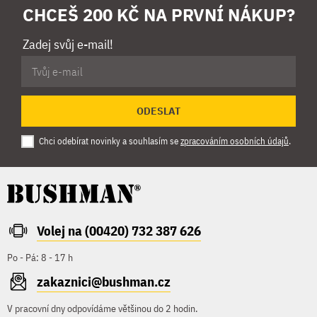
CHCEŠ 200 KČ NA PRVNÍ NÁKUP?
Zadej svůj e-mail!
ODESLAT
Chci odebírat novinky a souhlasím se
zpracováním osobních údajů
.
Volej na (00420) 732 387 626
Po - Pá: 8 - 17 h
zakaznici@bushman.cz
V pracovní dny odpovídáme většinou do 2 hodin.