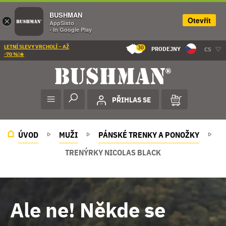
BUSHMAN
Otevřít
×
AppSisto
- In Google Play
LETNÍ SLEVY VRCHOLÍ – AŽ
30
PRODEJNY
CS
-70 %!☀️
PŘIHLAS SE
ÚVOD
MUŽI
PÁNSKÉ TRENKY A PONOŽKY
TRENÝRKY NICOLAS BLACK
Ale ne! Někde se