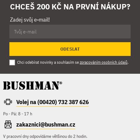
CHCEŠ 200 KČ NA PRVNÍ NÁKUP?
Zadej svůj e-mail!
ODESLAT
Chci odebírat novinky a souhlasím se
zpracováním osobních údajů
.
Volej na (00420) 732 387 626
Po - Pá: 8 - 17 h
zakaznici@bushman.cz
V pracovní dny odpovídáme většinou do 2 hodin.