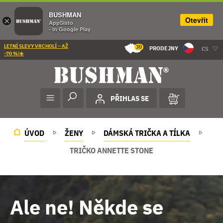
BUSHMAN
Otevřít
×
AppSisto
- In Google Play
LETNÍ SLEVY VRCHOLÍ – AŽ
30
PRODEJNY
CS
-70 %!☀️
PŘIHLAS SE
ÚVOD
ŽENY
DÁMSKÁ TRIČKA A TÍLKA
TRIČKO ANNETTE STONE
Ale ne! Někde se