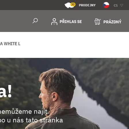
30
PRODEJNY
CS
PŘIHLAS SE
PRÁZDNÝ
A WHITE L
a!
nemůžeme najít.
o u nás tato stránka