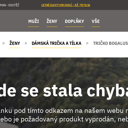
MAN - SOUTĚŽ
LETNÍ SLEVY VRCHOLÍ – AŽ -70 %!☀️
MUŽI
ŽENY
DOPLŇKY
VŠE
ŽENY
DÁMSKÁ TRIČKA A TÍLKA
TRIČKO BOGALUS
de se stala chyb
ránku pod tímto odkazem na našem webu 
ebo je požadovaný produkt vyprodán, neb