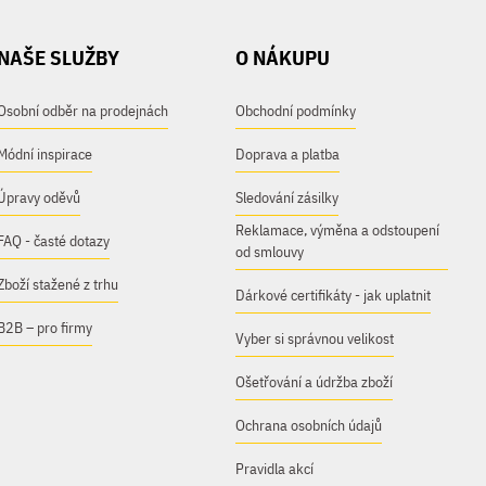
NAŠE SLUŽBY
O NÁKUPU
Osobní odběr na prodejnách
Obchodní podmínky
Módní inspirace
Doprava a platba
Úpravy oděvů
Sledování zásilky
Reklamace, výměna a odstoupení
FAQ - časté dotazy
od smlouvy
Zboží stažené z trhu
Dárkové certifikáty - jak uplatnit
B2B – pro firmy
Vyber si správnou velikost
Ošetřování a údržba zboží
Ochrana osobních údajů
Pravidla akcí