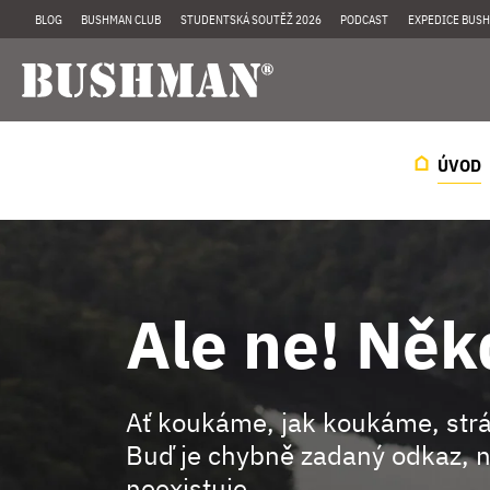
BLOG
BUSHMAN CLUB
STUDENTSKÁ SOUTĚŽ 2026
PODCAST
EXPEDICE BUSH
ÚVOD
Ale ne! Něk
Ať koukáme, jak koukáme, st
Buď je chybně zadaný odkaz, n
neexistuje.