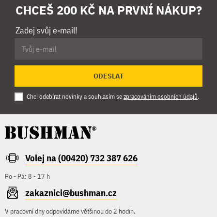
CHCEŠ 200 KČ NA PRVNÍ NÁKUP?
Zadej svůj e-mail!
ODESLAT
Chci odebírat novinky a souhlasím se
zpracováním osobních údajů
.
Volej na (00420) 732 387 626
Po - Pá: 8 - 17 h
zakaznici@bushman.cz
V pracovní dny odpovídáme většinou do 2 hodin.