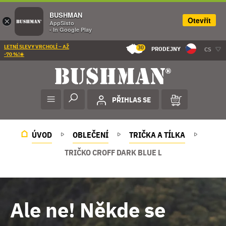
BUSHMAN
Otevřít
×
AppSisto
- In Google Play
LETNÍ SLEVY VRCHOLÍ – AŽ
30
PRODEJNY
CS
-70 %!☀️
PŘIHLAS SE
ÚVOD
OBLEČENÍ
TRIČKA A TÍLKA
TRIČKO CROFF DARK BLUE L
Ale ne! Někde se