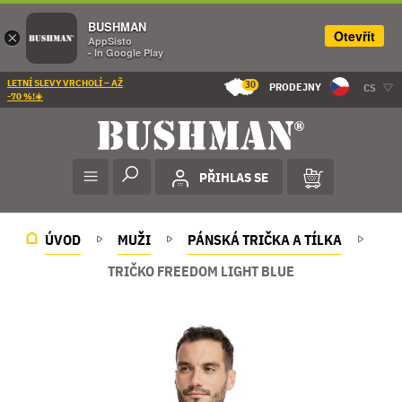
BUSHMAN
Otevřít
×
AppSisto
- In Google Play
LETNÍ SLEVY VRCHOLÍ – AŽ
30
PRODEJNY
CS
-70 %!☀️
PŘIHLAS SE
ÚVOD
MUŽI
PÁNSKÁ TRIČKA A TÍLKA
TRIČKO FREEDOM LIGHT BLUE