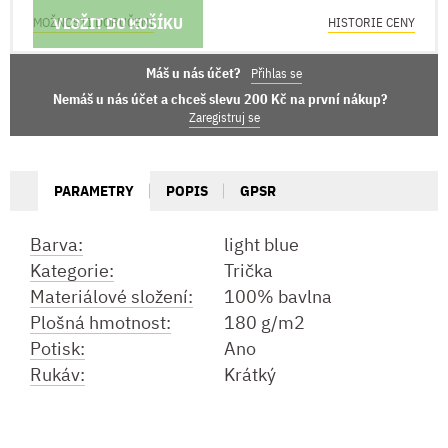
VLOŽIT DO KOŠÍKU
MOŽNOSTI DORUČENÍ
HISTORIE CENY
Máš u nás účet?
Přihlas se
Nemáš u nás účet a chceš slevu 200 Kč na první nákup?
Zaregistruj se
PARAMETRY
POPIS
GPSR
Barva:
light blue
Kategorie:
Trička
Materiálové složení:
100% bavlna
Plošná hmotnost:
180 g/m2
Potisk:
Ano
Rukáv:
Krátký