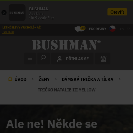
BUSHMAN
Otevřít
×
AppSisto
- In Google Play
LETNÍ SLEVY VRCHOLÍ – AŽ
30
PRODEJNY
CS
-70 %!☀️
PŘIHLAS SE
ÚVOD
ŽENY
DÁMSKÁ TRIČKA A TÍLKA
TRIČKO NATALIE III YELLOW
Ale ne! Někde se