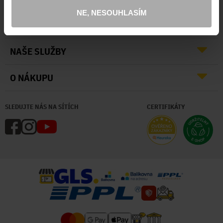
NE, NESOUHLASÍM
O NÁS
NAŠE SLUŽBY
O NÁKUPU
SLEDUJTE NÁS NA SÍTÍCH
CERTIFIKÁTY