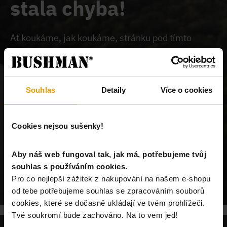
stala chyba!
Ať koukáme, jak koukáme, stránku pod tímto
odkazem na našem webu nemůžeme najít.
Buď je
chybně zadaný odkaz, nebo je požadovaný produkt
vyprodán, nebo u nás tato stránka neexistuje.
Souhlas
Detaily
Více o cookies
Cookies nejsou sušenky!
Aby náš web fungoval tak, jak má, potřebujeme tvůj
souhlas s používáním cookies.
POKRAČUJ NA ÚVODNÍ STRÁNKU
Pro co nejlepší zážitek z nakupování na našem e-shopu
od tebe potřebujeme souhlas se zpracováním souborů
cookies, které se dočasně ukládají ve tvém prohlížeči.
Tvé soukromí bude zachováno. Na to vem jed!