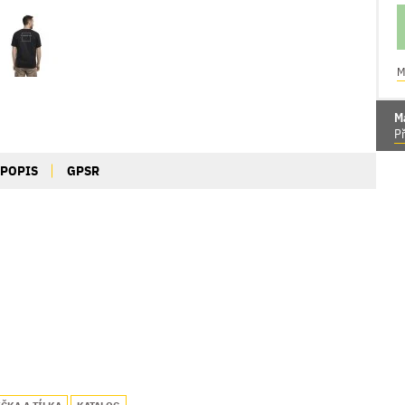
M
M
Př
POPIS
GPSR