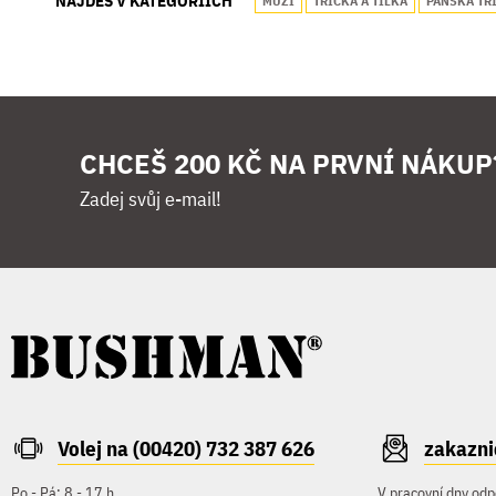
NAJDEŠ V KATEGORIÍCH
MUŽI
TRIČKA A TÍLKA
PÁNSKÁ TRI
CHCEŠ 200 KČ NA PRVNÍ NÁKUP
Zadej svůj e-mail!
Volej na (00420) 732 387 626
zakazn
Po - Pá: 8 - 17 h
V pracovní dny odp