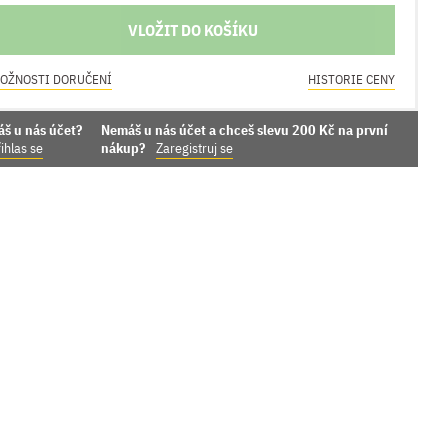
VLOŽIT DO KOŠÍKU
OŽNOSTI DORUČENÍ
HISTORIE CENY
áš u nás účet?
Nemáš u nás účet a chceš slevu 200 Kč na první
ihlas se
nákup?
Zaregistruj se