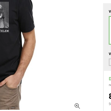
V
V
D
n
S