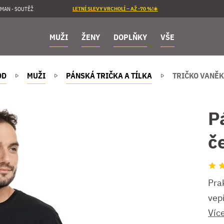
MAN - SOUTĚŽ
LETNÍ SLEVY VRCHOLÍ – AŽ -70 %!☀️
MUŽI
ŽENY
DOPLŇKY
VŠE
OD
MUŽI
PÁNSKÁ TRIČKA A TÍLKA
TRIČKO VANĚK
P
č
Pra
vep
Víc