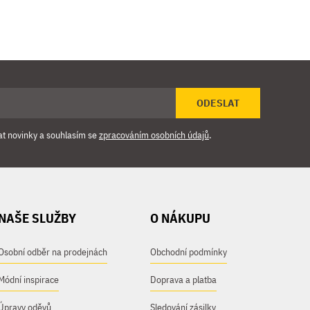
ODESLAT
at novinky a souhlasím se
zpracováním osobních údajů
.
NAŠE SLUŽBY
O NÁKUPU
Osobní odběr na prodejnách
Obchodní podmínky
Módní inspirace
Doprava a platba
Úpravy oděvů
Sledování zásilky