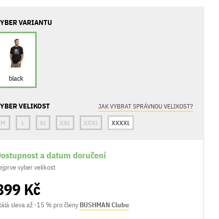
YBER VARIANTU
black
YBER VELIKOST
JAK VYBRAT SPRÁVNOU VELIKOST?
M
L
XL
XXL
XXXL
XXXXL
ostupnost a datum doručení
ejprve vyber velikost
899 Kč
tálá sleva až -15 % pro členy
BUSHMAN Clubu