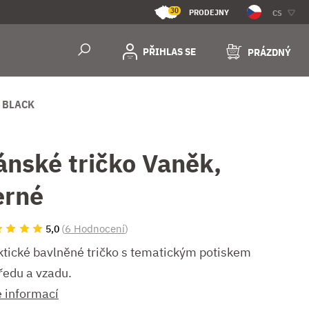
30
PRODEJNY
CS
PŘIHLAS SE
PRÁZDNÝ
 BLACK
ánské tričko Vaněk,
erné
(
6 Hodnocení
)
5,0
ktické bavlněné tričko s tematickým potiskem
ředu a vzadu.
e informací