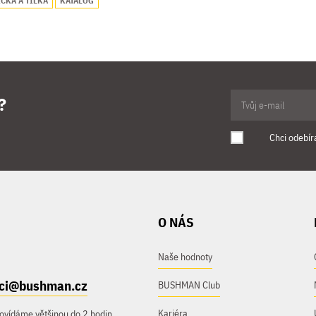
ČKA A TÍLKA
KATALOG
?
Chci odebír
O NÁS
Naše hodnoty
ici@bushman.cz
BUSHMAN Club
Kariéra
ovídáme většinou do 2 hodin.