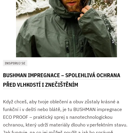
INSPIRUJ SE
BUSHMAN IMPREGNACE – SPOLEHLIVÁ OCHRANA
PŘED VLHKOSTÍ I ZNEČIŠTĚNÍM
Když chceš, aby tvoje oblečení a obuv zůstaly krásné a
funkční i v dešti nebo blátě, je tu BUSHMAN impregnace
ECO PROOF – praktický sprej s nanotechnologickou
ochranou, který udrží materiály dlouho v perfektním stavu.
Jak funguje, na co jej můžeš použít a jak ho správně