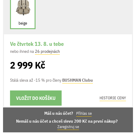
beige
Ve čtvrtek 13. 8. u tebe
nebo ihned na
26 prodejnách
2 999 Kč
Stálá sleva až -15 % pro členy
BUSHMAN Clubu
VLOŽIT DO KOŠÍKU
MOŽNOSTI DORUČENÍ
HISTORIE CENY
Máš u nás účet?
Přihlas se
Nemáš u nás účet a chceš slevu 200 Kč na první nákup?
Zaregistruj se