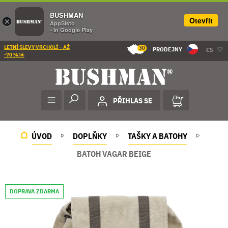
BUSHMAN
Otevřít
×
AppSisto
- In Google Play
LETNÍ SLEVY VRCHOLÍ – AŽ
30
PRODEJNY
CS
-70 %!☀️
PŘIHLAS SE
ÚVOD
DOPLŇKY
TAŠKY A BATOHY
BATOH VAGAR BEIGE
DOPRAVA ZDARMA