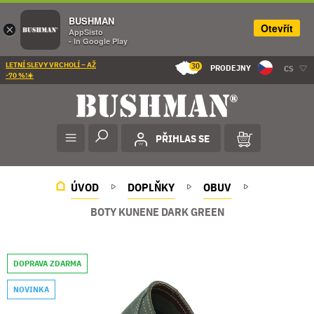
BUSHMAN
Otevřít
×
AppSisto
- In Google Play
LETNÍ SLEVY VRCHOLÍ – AŽ
30
PRODEJNY
CS
-70 %!☀️
PŘIHLAS SE
ÚVOD
DOPLŇKY
OBUV
BOTY KUNENE DARK GREEN
DOPRAVA ZDARMA
NOVINKA