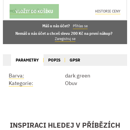
VLOŽIT DO KOŠÍKU
MOŽNOSTI DORUČENÍ
HISTORIE CENY
Máš u nás účet?
Přihlas se
Nemáš u nás účet a chceš slevu 200 Kč na první nákup?
Zaregistruj se
PARAMETRY
POPIS
GPSR
Barva:
dark green
Kategorie:
Obuv
INSPIRACI HLEDEJ V PŘÍBĚZÍCH