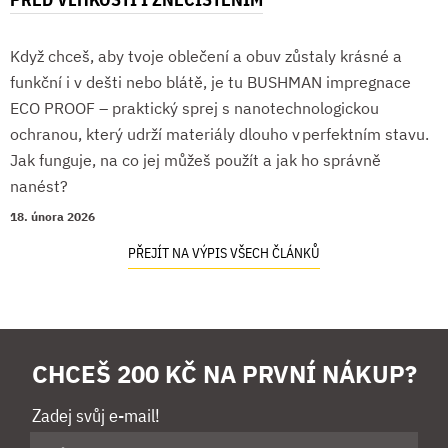
Když chceš, aby tvoje oblečení a obuv zůstaly krásné a
funkční i v dešti nebo blátě, je tu BUSHMAN impregnace
ECO PROOF – praktický sprej s nanotechnologickou
ochranou, který udrží materiály dlouho v perfektním stavu.
Jak funguje, na co jej můžeš použít a jak ho správně
nanést?
18. února 2026
PŘEJÍT NA VÝPIS VŠECH ČLÁNKŮ
CHCEŠ 200 KČ NA PRVNÍ NÁKUP?
Zadej svůj e-mail!