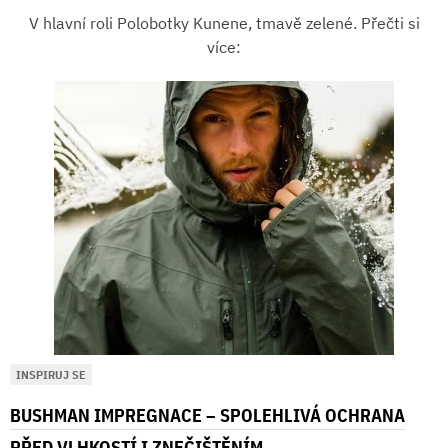
V hlavní roli Polobotky Kunene, tmavě zelené. Přečti si
více:
INSPIRUJ SE
BUSHMAN IMPREGNACE – SPOLEHLIVÁ OCHRANA
PŘED VLHKOSTÍ I ZNEČIŠTĚNÍM