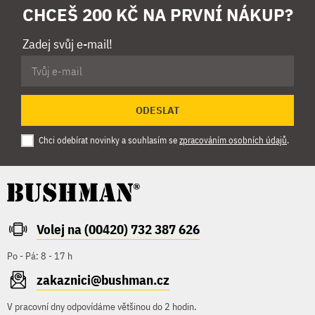
CHCEŠ 200 KČ NA PRVNÍ NÁKUP?
Zadej svůj e-mail!
ODESLAT
Chci odebírat novinky a souhlasím se
zpracováním osobních údajů
.
Volej na (00420) 732 387 626
Po - Pá: 8 - 17 h
zakaznici@bushman.cz
V pracovní dny odpovídáme většinou do 2 hodin.