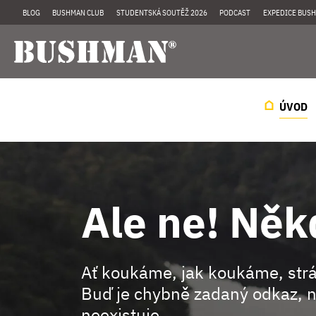
BLOG
BUSHMAN CLUB
STUDENTSKÁ SOUTĚŽ 2026
PODCAST
EXPEDICE BUSH
ÚVOD
Ale ne! Něk
Ať koukáme, jak koukáme, st
Buď je chybně zadaný odkaz, n
neexistuje.