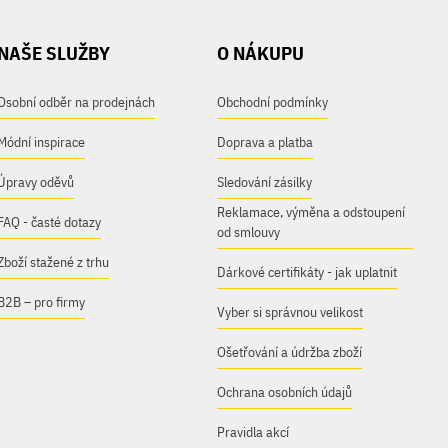
NAŠE SLUŽBY
O NÁKUPU
Osobní odběr na prodejnách
Obchodní podmínky
Módní inspirace
Doprava a platba
Úpravy oděvů
Sledování zásilky
Reklamace, výměna a odstoupení
FAQ - časté dotazy
od smlouvy
Zboží stažené z trhu
Dárkové certifikáty - jak uplatnit
B2B – pro firmy
Vyber si správnou velikost
Ošetřování a údržba zboží
Ochrana osobních údajů
Pravidla akcí