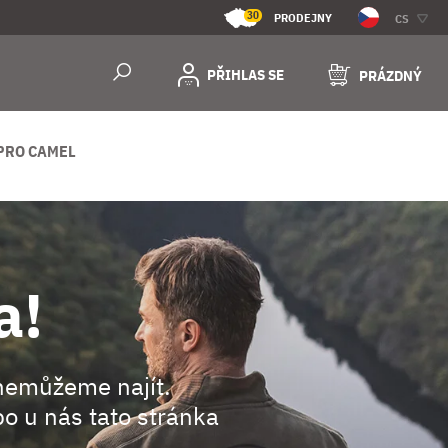
30
PRODEJNY
CS
PŘIHLAS SE
PRÁZDNÝ
PRO CAMEL
a!
nemůžeme najít.
o u nás tato stránka