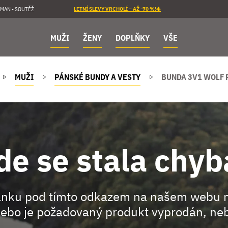
MAN - SOUTĚŽ
LETNÍ SLEVY VRCHOLÍ – AŽ -70 %!☀️
MUŽI
ŽENY
DOPLŇKY
VŠE
MUŽI
PÁNSKÉ BUNDY A VESTY
BUNDA 3V1 WOLF 
de se stala chyb
ránku pod tímto odkazem na našem webu 
ebo je požadovaný produkt vyprodán, neb